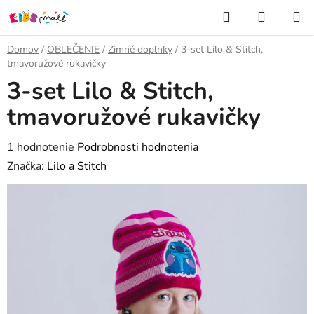
Prejsť
Hľadať
NÁKUP
na
KOŠÍK
obsah
Domov
/
OBLEČENIE
/
Zimné doplnky
/
3-set Lilo & Stitch,
tmavoružové rukavičky
3-set Lilo & Stitch,
tmavoružové rukavičky
Priemerné
1 hodnotenie
Podrobnosti hodnotenia
hodnotenie
Značka:
Lilo a Stitch
produktu
je
5,0
z
5
hviezdičiek.