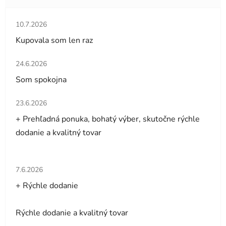
Hodnotenie obchodu je 5 z 5 hviezdičiek.
10.7.2026
Kupovala som len raz
Hodnotenie obchodu je 5 z 5 hviezdičiek.
24.6.2026
Som spokojna
Hodnotenie obchodu je 5 z 5 hviezdičiek.
23.6.2026
+ Prehľadná ponuka, bohatý výber, skutočne rýchle
dodanie a kvalitný tovar
Hodnotenie obchodu je 5 z 5 hviezdičiek.
7.6.2026
+ Rýchle dodanie
Rýchle dodanie a kvalitný tovar