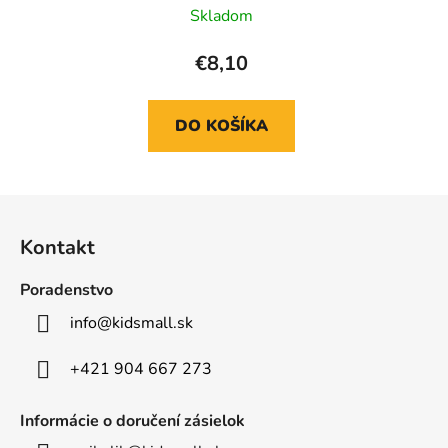
Skladom
€8,10
DO KOŠÍKA
Z
á
Kontakt
p
ä
Poradenstvo
t
info
@
kidsmall.sk
i
e
+421 904 667 273
Informácie o doručení zásielok