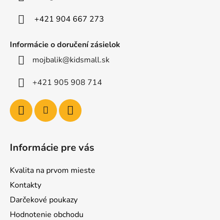
i
e
+421 904 667 273
Informácie o doručení zásielok
mojbalik@kidsmall.sk
+421 905 908 714
Informácie pre vás
Kvalita na prvom mieste
Kontakty
Darčekové poukazy
Hodnotenie obchodu