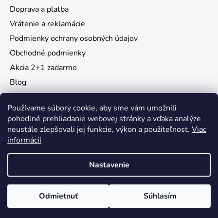
Doprava a platba
Vrátenie a reklamácie
Podmienky ochrany osobných údajov
Obchodné podmienky
Akcia 2+1 zadarmo
Blog
Moja objednávka
Používame súbory cookie, aby sme vám umožnili
pohodlné prehliadanie webovej stránky a vďaka analýze
neustále zlepšovali jej funkcie, výkon a použiteľnosť.
Viac
Instagram
informácií
Nastavenie
Vytvoril Shoptet
Odmietnuť
Súhlasím
Copyright 2026
KidsMall
. Všetky práva vyhradené.
Upraviť nastavenie cookies