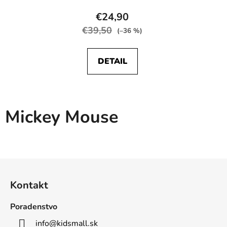
€24,90
€39,50
(–36 %)
DETAIL
Mickey Mouse
Z
á
Kontakt
p
ä
Poradenstvo
t
info
@
kidsmall.sk