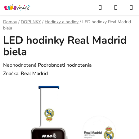
Prejsť
Hľadať
NÁKUP
na
KOŠÍK
obsah
Domov
/
DOPLNKY
/
Hodinky a hodiny
/
LED hodinky Real Madrid
biela
LED hodinky Real Madrid
biela
Priemerné
Neohodnotené
Podrobnosti hodnotenia
hodnotenie
Značka:
Real Madrid
produktu
je
0,0
z
5
hviezdičiek.