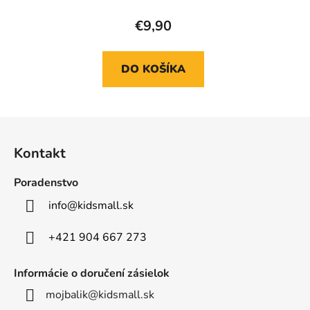
€9,90
DO KOŠÍKA
Z
á
Kontakt
p
ä
Poradenstvo
t
info
@
kidsmall.sk
i
e
+421 904 667 273
Informácie o doručení zásielok
mojbalik@kidsmall.sk