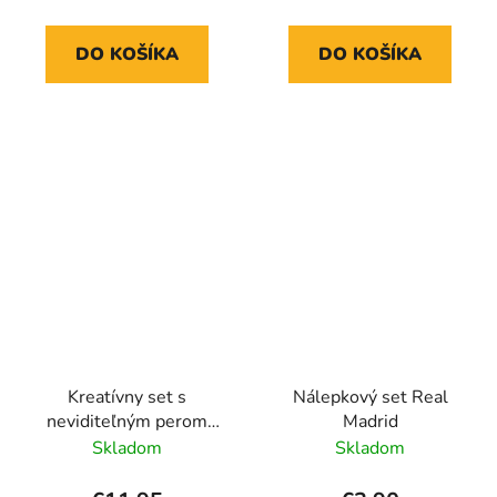
DO KOŠÍKA
DO KOŠÍKA
Kreatívny set s
Nálepkový set Real
neviditeľným perom
Madrid
Real Madrid
Skladom
Skladom