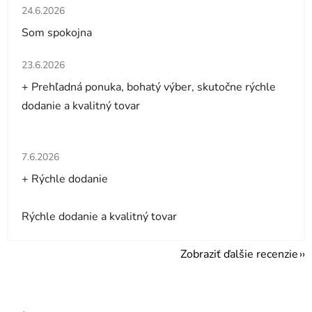
Hodnotenie obchodu je 5 z 5 hviezdičiek.
24.6.2026
Som spokojna
Hodnotenie obchodu je 5 z 5 hviezdičiek.
23.6.2026
+ Prehľadná ponuka, bohatý výber, skutočne rýchle
dodanie a kvalitný tovar
Hodnotenie obchodu je 5 z 5 hviezdičiek.
7.6.2026
+ Rýchle dodanie
Rýchle dodanie a kvalitný tovar
Zobraziť ďalšie recenzie