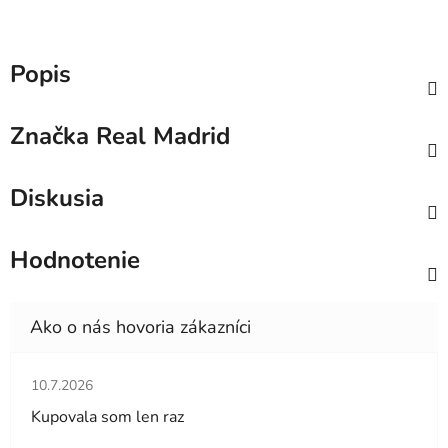
Popis
Značka
Real Madrid
Diskusia
Hodnotenie
Hodnotenie obchodu je 5 z 5 hviezdičiek.
10.7.2026
Kupovala som len raz