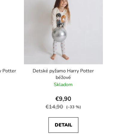
i
e
p
r
o
d
u
k
t
o
 Potter
Detské pyžamo Harry Potter
béžové
v
Skladom
€9,90
€14,90
(–33 %)
DETAIL