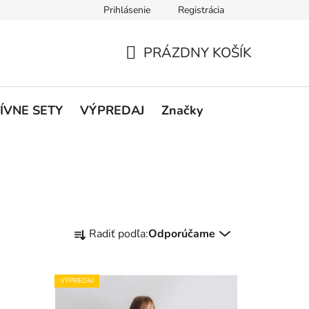
Prihlásenie
Registrácia
rátenie a reklamácie
Podmienky ochrany osobných údajov
O
PRÁZDNY KOŠÍK
NÁKUPNÝ
KOŠÍK
ÍVNE SETY
VÝPREDAJ
Značky
R
Radiť podľa:
Odporúčame
a
d
e
VÝPREDAJ
n