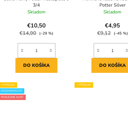
3/4
Potter Silver
Skladom
Skladom
€10,50
€4,95
€14,90
€9,12
(–29 %)
(–45 %)
DO KOŠÍKA
DO KOŠÍKA
VÝPREDAJ
VÝPREDAJ
ERGONOMICKÝ
POSLEDNÉ KUSY