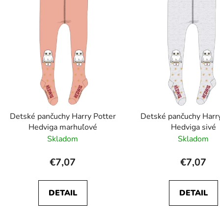
o
e
d
p
u
r
k
v
k
t
y
o
v
v
ý
p
i
s
Detské pančuchy Harry Potter
Detské pančuchy Harry
u
Hedviga marhuľové
Hedviga sivé
Skladom
Skladom
€7,07
€7,07
DETAIL
DETAIL