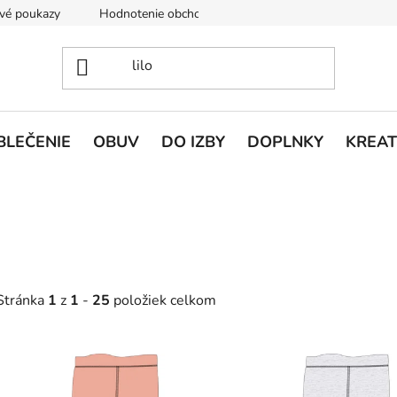
vé poukazy
Hodnotenie obchodu
Doprava a platba
V
BLEČENIE
OBUV
DO IZBY
DOPLNKY
KREAT
V
O
ý
v
p
l
Stránka
1
z
1
-
25
položiek celkom
á
s
d
p
a
c
r
i