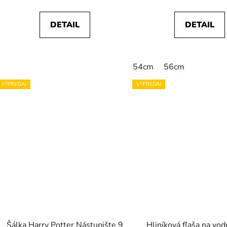
DETAIL
DETAIL
54cm
56cm
VÝPREDAJ
VÝPREDAJ
Šálka Harry Potter Nástupište 9
Hliníková fľaša na vo