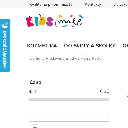
Prejsť
Kvalita na prvom mieste
Kontakty
Darčeko
na
obsah
KOZMETIKA
DO ŠKOLY A ŠKÔLKY
O
Domov
/
Predávané značky
/
Harry Potter
B
o
Cena
č
€
4
€
36
n
i
ý
p
a
n