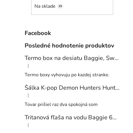
e
Na sklade
25
l
Facebook
Posledné hodnotenie produktov
Termo box na desiatu Baggie, Sweets
|
Hodnotenie produktu je 5 z 5 hviezdičiek.
Termo boxy vyhovuju po kazdej stranke.
Šálka K-pop Demon Hunters Huntrix
|
Hodnotenie produktu je 5 z 5 hviezdičiek.
Tovar prišiel raz dva spokojná som
Tritanová fľaša na vodu Baggie 650 ml, Football
|
Hodnotenie produktu je 5 z 5 hviezdičiek.