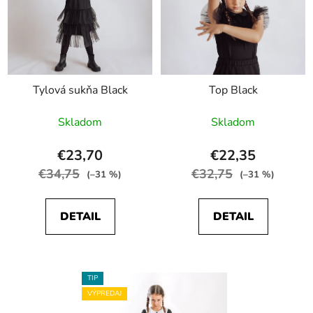
v
p
v
r
k
o
y
d
v
ý
u
p
Tylová sukňa Black
Top Black
k
i
t
s
Skladom
Skladom
o
u
v
€23,70
€22,35
€34,75
€32,75
(–31 %)
(–31 %)
DETAIL
DETAIL
TIP
VÝPREDAJ