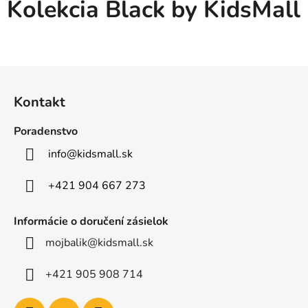
Kolekcia Black by KidsMall
Z
á
Kontakt
p
ä
Poradenstvo
t
info
@
kidsmall.sk
i
e
+421 904 667 273
Informácie o doručení zásielok
mojbalik@kidsmall.sk
+421 905 908 714