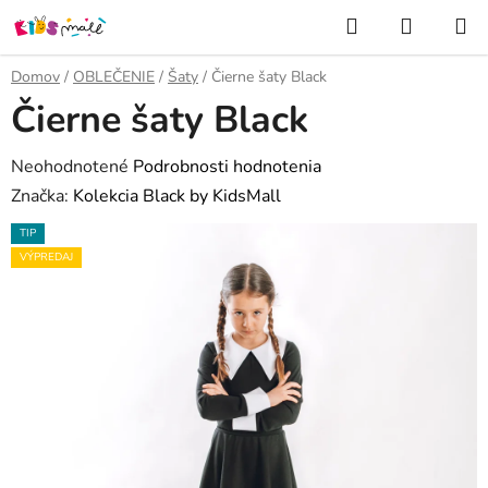
Prejsť
Hľadať
NÁKUP
na
KOŠÍK
obsah
Domov
/
OBLEČENIE
/
Šaty
/
Čierne šaty Black
Čierne šaty Black
Priemerné
Neohodnotené
Podrobnosti hodnotenia
hodnotenie
Značka:
Kolekcia Black by KidsMall
produktu
TIP
je
VÝPREDAJ
0,0
z
5
hviezdičiek.