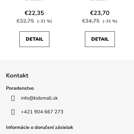
€22,35
€23,70
€32,75
€34,75
(–31 %)
(–31 %)
DETAIL
DETAIL
Z
á
Kontakt
p
ä
Poradenstvo
t
info
@
kidsmall.sk
i
e
+421 904 667 273
Informácie o doručení zásielok