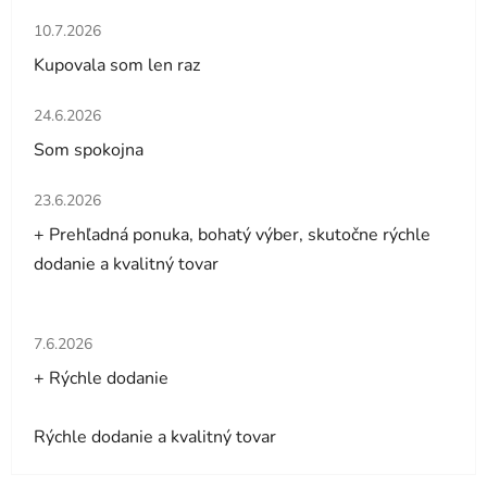
Hodnotenie obchodu je 5 z 5 hviezdičiek.
10.7.2026
Kupovala som len raz
Hodnotenie obchodu je 5 z 5 hviezdičiek.
24.6.2026
Som spokojna
Hodnotenie obchodu je 5 z 5 hviezdičiek.
23.6.2026
+ Prehľadná ponuka, bohatý výber, skutočne rýchle
dodanie a kvalitný tovar
Hodnotenie obchodu je 5 z 5 hviezdičiek.
7.6.2026
+ Rýchle dodanie
Rýchle dodanie a kvalitný tovar