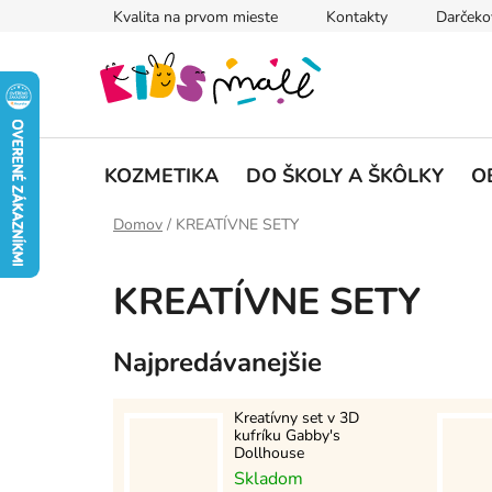
Prejsť
Kvalita na prvom mieste
Kontakty
Darčeko
na
obsah
KOZMETIKA
DO ŠKOLY A ŠKÔLKY
O
Domov
/
KREATÍVNE SETY
KREATÍVNE SETY
Najpredávanejšie
Kreatívny set v 3D
kufríku Gabby's
Dollhouse
Skladom