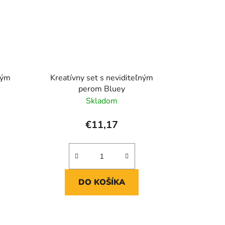
ným
Kreatívny set s neviditeľným
perom Bluey
Skladom
€11,17
DO KOŠÍKA