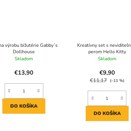
na výrobu bižutérie Gabby´s
Kreatívny set s neviditeľ
Dollhouse
perom Hello Kitty
Skladom
Skladom
€13,90
€9,90
€11,17
(–11 %)
DO KOŠÍKA
DO KOŠÍKA