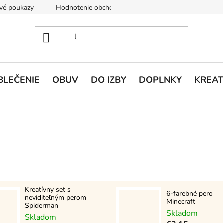
vé poukazy
Hodnotenie obchodu
Doprava a platba
V
BLEČENIE
OBUV
DO IZBY
DOPLNKY
KREAT
Kreatívny set s
6-farebné pero
neviditeľným perom
Minecraft
Spiderman
Skladom
Skladom