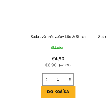
Sada zvýrazňovačov Lilo & Stitch
Set 
Skladom
€4,90
€6,90
(–28 %)
DO KOŠÍKA