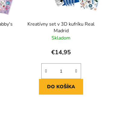
v
abby's
Kreatívny set v 3D kufríku Real
Madrid
Skladom
€14,95
DO KOŠÍKA