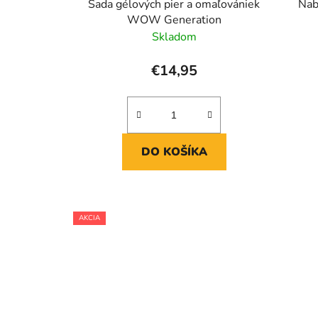
Sada gélových pier a omaľovániek
Nab
WOW Generation
Skladom
€14,95
DO KOŠÍKA
AKCIA