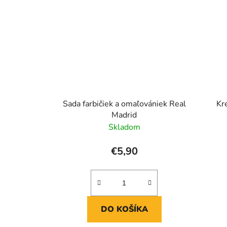
Sada farbičiek a omaľovániek Real
Kr
Madrid
Skladom
€5,90
DO KOŠÍKA