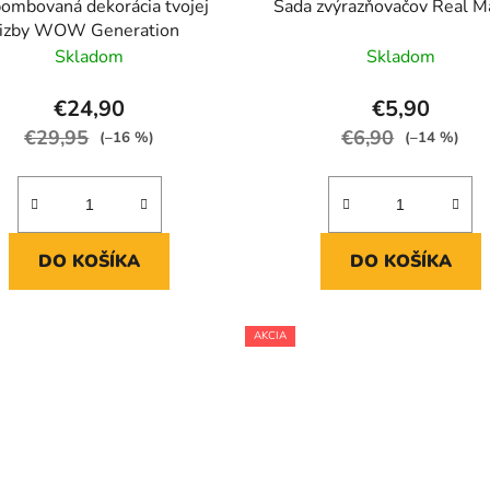
ombovaná dekorácia tvojej
Sada zvýrazňovačov Real M
izby WOW Generation
Skladom
Skladom
€24,90
€5,90
€29,95
€6,90
(–16 %)
(–14 %)
DO KOŠÍKA
DO KOŠÍKA
AKCIA