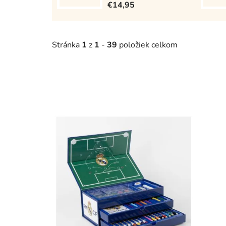
€14,95
Stránka
1
z
1
-
39
položiek celkom
V
ý
p
i
s
p
r
o
d