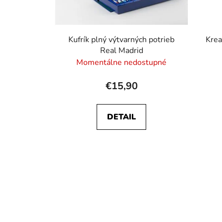
u
k
t
Kufrík plný výtvarných potrieb
Krea
o
Real Madrid
v
Momentálne nedostupné
€15,90
DETAIL