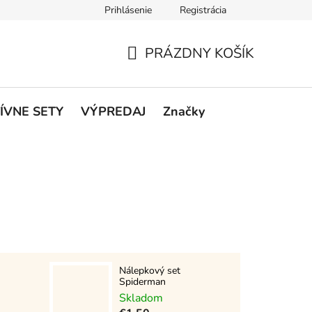
Prihlásenie
Registrácia
rátenie a reklamácie
Podmienky ochrany osobných údajov
O
PRÁZDNY KOŠÍK
NÁKUPNÝ
KOŠÍK
ÍVNE SETY
VÝPREDAJ
Značky
Nálepkový set
Spiderman
Skladom