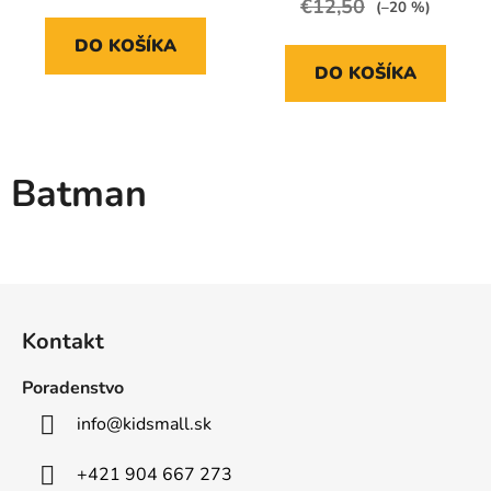
€12,50
(–20 %)
DO KOŠÍKA
DO KOŠÍKA
Batman
Z
á
Kontakt
p
ä
Poradenstvo
t
info
@
kidsmall.sk
i
e
+421 904 667 273