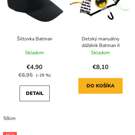
v
p
v
r
k
o
y
d
v
ý
u
p
Šiltovka Batman
Detský manuálny
k
i
dáždnik Batman II
t
s
Skladom
Skladom
o
u
v
€4,90
€8,10
€6,95
(–29 %)
DO KOŠÍKA
DETAIL
58cm
AKCIA