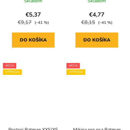
Skladom
Skladom
€5,37
€4,77
€9,17
€8,15
(–41 %)
(–41 %)
DO KOŠÍKA
DO KOŠÍKA
AKCIA
AKCIA
VÝPREDAJ
VÝPREDAJ
Postroj Batman XXS/XS
Mikina pre psa Batman