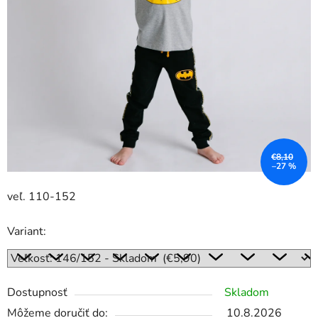
€8,10
–27 %
veľ. 110-152
Variant:
Dostupnosť
Skladom
Môžeme doručiť do:
10.8.2026