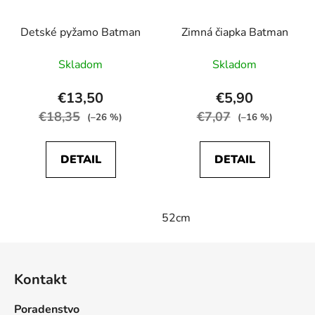
Detské pyžamo Batman
Zimná čiapka Batman
Skladom
Skladom
€13,50
€5,90
€18,35
€7,07
(–26 %)
(–16 %)
DETAIL
DETAIL
52cm
Z
á
Kontakt
p
ä
Poradenstvo