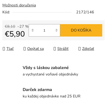
Možnosti doručenia
Kód:
2172/146
€8,10
–27 %
DO KOŠÍKA
€5,90
Jednotková cena:
Tlač
Opýtať sa
Strážiť
Zdieľať
Vždy s láskou zabalené
a vychystané voňavé objednávky
Darček zdarma
ku každej objednávke nad 25 EUR