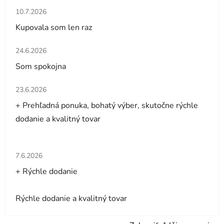
Hodnotenie obchodu je 5 z 5 hviezdičiek.
10.7.2026
Kupovala som len raz
Hodnotenie obchodu je 5 z 5 hviezdičiek.
24.6.2026
Som spokojna
Hodnotenie obchodu je 5 z 5 hviezdičiek.
23.6.2026
+ Prehľadná ponuka, bohatý výber, skutočne rýchle
dodanie a kvalitný tovar
Hodnotenie obchodu je 5 z 5 hviezdičiek.
7.6.2026
+ Rýchle dodanie
Rýchle dodanie a kvalitný tovar