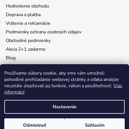
Hodnotenie obchodu
Doprava a platba
Vrátenie a reklamácie
Podmienky ochrany osobných údajov
Obchodné podmienky
Akcia 2+1 zadarmo
Blog
Moja objednávka
Používame súbory cookie, aby sme vám umožnili
pohodlné prehliadanie webovej stránky a vďaka analýze
neustále zlepšovali jej funkcie, výkon a použiteľnosť.
Viac
Instagram
informácií
Nastavenie
Vytvoril Shoptet
Odmietnuť
Súhlasím
Copyright 2026
KidsMall
. Všetky práva vyhradené.