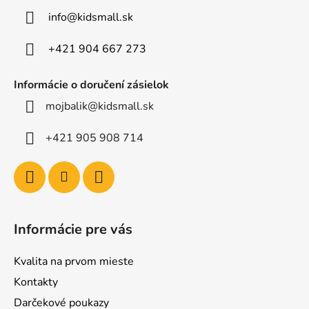
t
info
@
kidsmall.sk
i
e
+421 904 667 273
Informácie o doručení zásielok
mojbalik@kidsmall.sk
+421 905 908 714
Informácie pre vás
Kvalita na prvom mieste
Kontakty
Darčekové poukazy