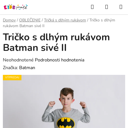
Prejsť
Hľadať
NÁKUP
na
KOŠÍK
obsah
Domov
/
OBLEČENIE
/
Tričká s dlhým rukávom
/
Tričko s dlhým
rukávom Batman sivé II
Tričko s dlhým rukávom
Batman sivé II
Priemerné
Neohodnotené
Podrobnosti hodnotenia
hodnotenie
Značka:
Batman
produktu
VÝPREDAJ
je
0,0
z
5
hviezdičiek.