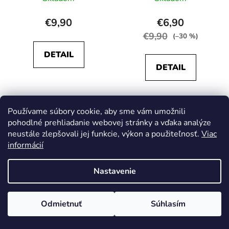
€9,90
€6,90
€9,90
(–30 %)
DETAIL
DETAIL
Používame súbory cookie, aby sme vám umožnili
pohodlné prehliadanie webovej stránky a vďaka analýze
neustále zlepšovali jej funkcie, výkon a použiteľnosť.
Viac
informácií
Nastavenie
Odmietnuť
Súhlasím
Tričko Paw Patrol Chase
Tričko Avengers sivé