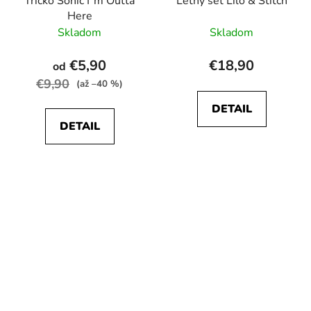
Tričko Sonic I´m Outta
Letný set Lilo & Stitch
Here
Skladom
Skladom
€5,90
€18,90
od
€9,90
(až –40 %)
DETAIL
DETAIL