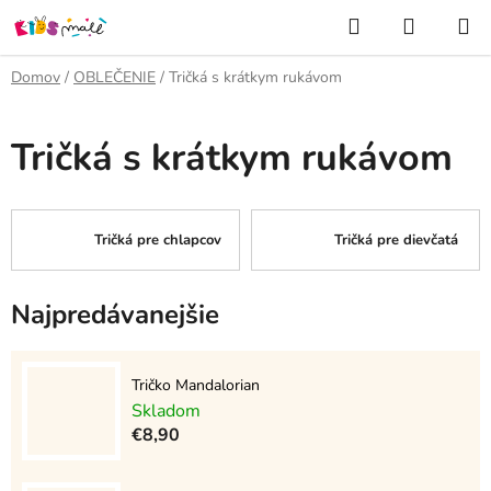
Prejsť
Hľadať
NÁKUP
na
KOŠÍK
obsah
Domov
/
OBLEČENIE
/
Tričká s krátkym rukávom
Tričká s krátkym rukávom
Tričká pre chlapcov
Tričká pre dievčatá
Najpredávanejšie
Tričko Mandalorian
Skladom
€8,90