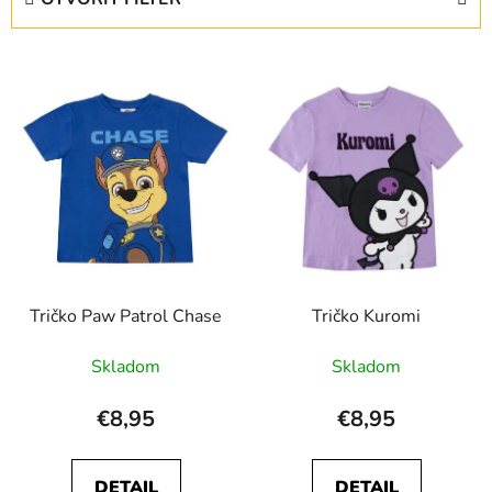
n
i
V
e
ý
p
p
r
i
o
s
d
p
u
r
k
o
t
d
o
Tričko Paw Patrol Chase
Tričko Kuromi
u
v
k
Skladom
Skladom
t
o
€8,95
€8,95
v
DETAIL
DETAIL