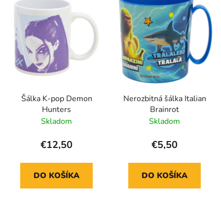
p
p
r
i
o
s
d
p
u
r
k
o
t
d
o
Šálka K-pop Demon
Nerozbitná šálka Italian
u
v
Hunters
Brainrot
k
Skladom
Skladom
t
o
€12,50
€5,50
v
DO KOŠÍKA
DO KOŠÍKA