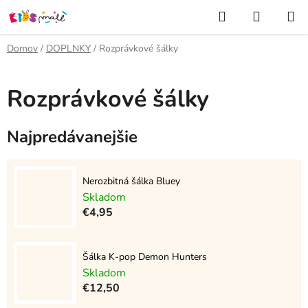
Prejsť
Hľadať
NÁKUP
na
KOŠÍK
obsah
Domov
/
DOPLNKY
/
Rozprávkové šálky
Rozprávkové šálky
Najpredávanejšie
Nerozbitná šálka Bluey
Skladom
€4,95
Šálka K-pop Demon Hunters
Skladom
€12,50