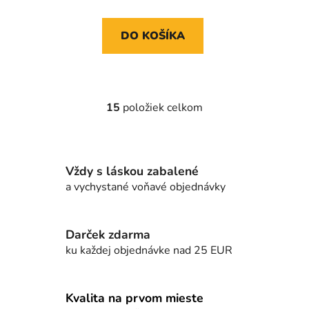
DO KOŠÍKA
15
položiek celkom
O
v
l
á
Vždy s láskou zabalené
d
a vychystané voňavé objednávky
a
c
i
e
Darček zdarma
p
ku každej objednávke nad 25 EUR
r
v
k
Kvalita na prvom mieste