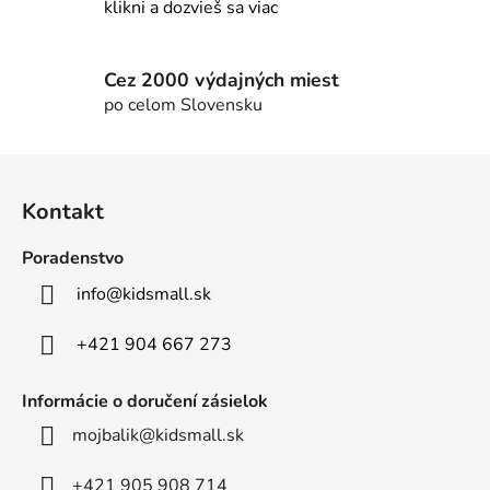
y
klikni a dozvieš sa viac
v
ý
p
Cez 2000 výdajných miest
i
po celom Slovensku
s
u
Z
á
Kontakt
p
ä
Poradenstvo
t
info
@
kidsmall.sk
i
e
+421 904 667 273
Informácie o doručení zásielok
mojbalik@kidsmall.sk
+421 905 908 714