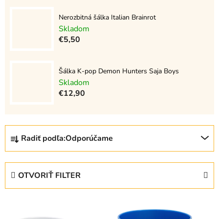
Nerozbitná šálka Italian Brainrot
Skladom
€5,50
Šálka K-pop Demon Hunters Saja Boys
Skladom
€12,90
R
Radiť podľa:
Odporúčame
a
d
e
OTVORIŤ FILTER
n
i
V
e
ý