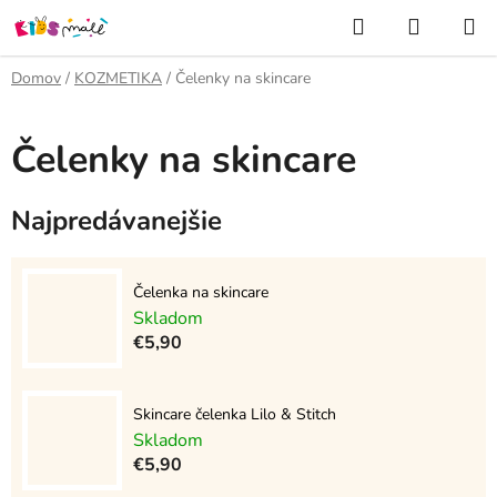
Prejsť
Hľadať
NÁKUP
na
KOŠÍK
obsah
Domov
/
KOZMETIKA
/
Čelenky na skincare
Čelenky na skincare
Najpredávanejšie
Čelenka na skincare
Skladom
€5,90
Skincare čelenka Lilo & Stitch
Skladom
€5,90