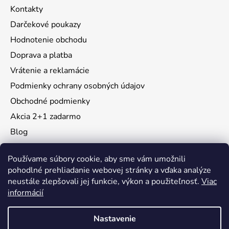
Kontakty
Darčekové poukazy
Hodnotenie obchodu
Doprava a platba
Vrátenie a reklamácie
Podmienky ochrany osobných údajov
Obchodné podmienky
Akcia 2+1 zadarmo
Blog
Moja objednávka
Používame súbory cookie, aby sme vám umožnili
pohodlné prehliadanie webovej stránky a vďaka analýze
neustále zlepšovali jej funkcie, výkon a použiteľnosť.
Viac
Instagram
informácií
Nastavenie