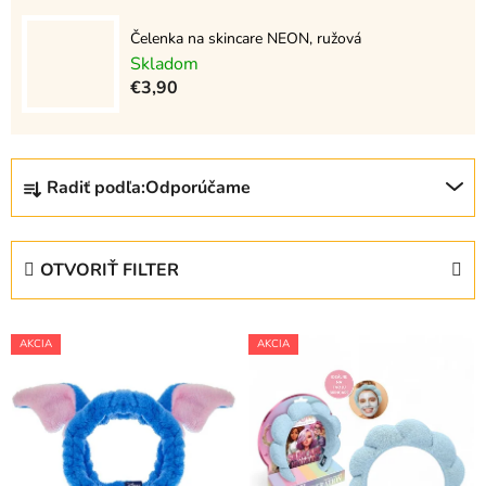
Čelenka na skincare NEON, ružová
Skladom
€3,90
R
Radiť podľa:
Odporúčame
a
d
e
OTVORIŤ FILTER
n
i
V
e
AKCIA
AKCIA
ý
p
p
r
i
o
s
d
p
u