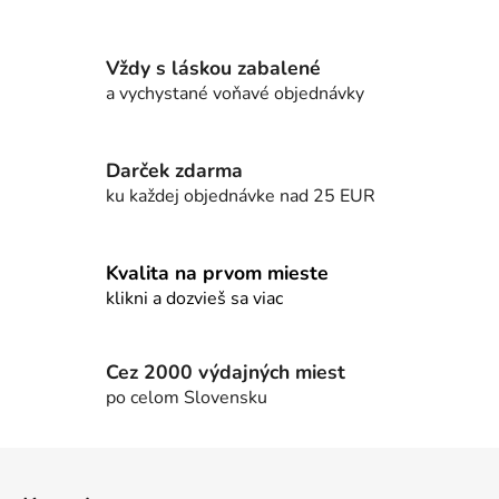
v
l
á
Vždy s láskou zabalené
d
a vychystané voňavé objednávky
a
c
i
e
Darček zdarma
p
ku každej objednávke nad 25 EUR
r
v
k
Kvalita na prvom mieste
y
klikni a dozvieš sa viac
v
ý
p
Cez 2000 výdajných miest
i
po celom Slovensku
s
u
Z
á