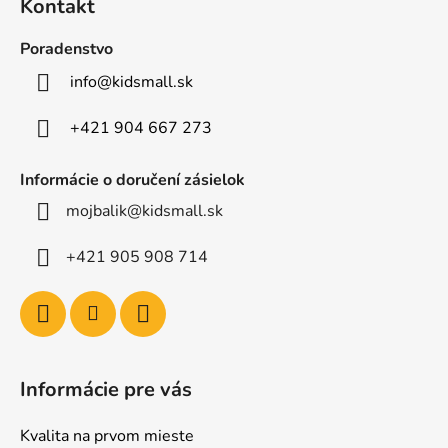
Kontakt
p
ä
Poradenstvo
t
info
@
kidsmall.sk
i
e
+421 904 667 273
Informácie o doručení zásielok
mojbalik@kidsmall.sk
+421 905 908 714
Informácie pre vás
Kvalita na prvom mieste