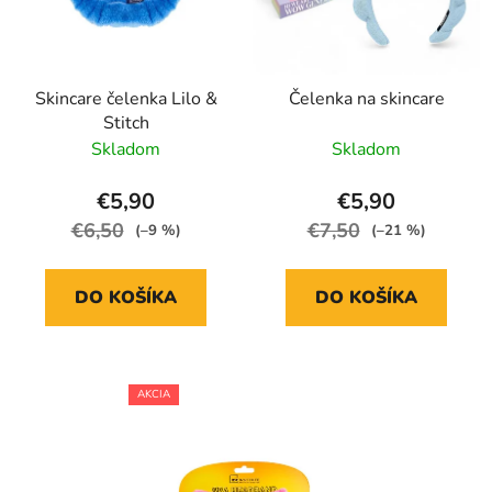
r
k
o
t
d
o
Skincare čelenka Lilo &
Čelenka na skincare
u
v
Stitch
k
Skladom
Skladom
t
o
€5,90
€5,90
v
€6,50
€7,50
(–9 %)
(–21 %)
DO KOŠÍKA
DO KOŠÍKA
AKCIA