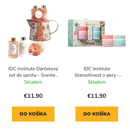
V
e
ý
p
p
r
i
o
s
d
p
u
r
k
o
t
d
o
IDC Institute Darčekový
IDC Institute
u
v
set do sprchy - Scented
Starostlivosť o pery -
k
garden Country rose
Petits Délices
Skladom
Skladom
t
o
€11,90
€11,90
v
DO KOŠÍKA
DO KOŠÍKA