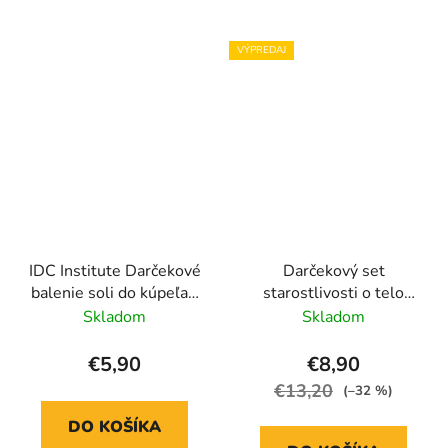
VÝPREDAJ
IDC Institute Darčekové
Darčekový set
balenie soli do kúpeľa -
starostlivosti o telo
Scented Garden Bath
Aloe Vera
Skladom
Skladom
Salts Peonies - 200 g
€5,90
€8,90
€13,20
(–32 %)
DO KOŠÍKA