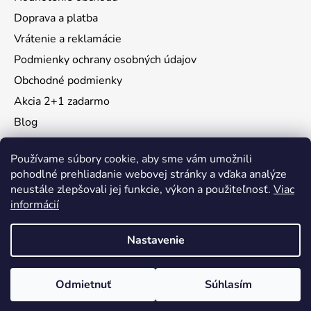
Doprava a platba
Vrátenie a reklamácie
Podmienky ochrany osobných údajov
Obchodné podmienky
Akcia 2+1 zadarmo
Blog
Moja objednávka
Používame súbory cookie, aby sme vám umožnili
pohodlné prehliadanie webovej stránky a vďaka analýze
neustále zlepšovali jej funkcie, výkon a použiteľnosť.
Viac
Instagram
informácií
Nastavenie
Vytvoril Shoptet
Odmietnuť
Súhlasím
Copyright 2026
KidsMall
. Všetky práva vyhradené.
Upraviť nastavenie cookies