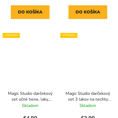
DO KOŠÍKA
DO KOŠÍKA
VÝPREDAJ
VÝPREDAJ
Magic Studio darčekový
Magic Studio darčekový
set očné tiene, laky,
set 3 lakov na nechty
lesk na pery Wild Safari
Nude
Skladom
Skladom