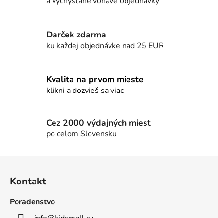
a vychystané voňavé objednávky
a
c
i
e
Darček zdarma
p
ku každej objednávke nad 25 EUR
r
v
k
Kvalita na prvom mieste
y
klikni a dozvieš sa viac
v
ý
p
Cez 2000 výdajných miest
i
po celom Slovensku
s
u
Z
á
Kontakt
p
ä
Poradenstvo
t
info
@
kidsmall.sk