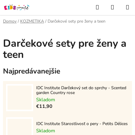
Prejsť
Hľadať
NÁKUP
na
KOŠÍK
obsah
Domov
/
KOZMETIKA
/
Darčekové sety pre ženy a teen
Darčekové sety pre ženy a
teen
Najpredávanejšie
IDC Institute Darčekový set do sprchy - Scented
garden Country rose
Skladom
€11,90
IDC Institute Starostlivosť o pery - Petits Délices
Skladom