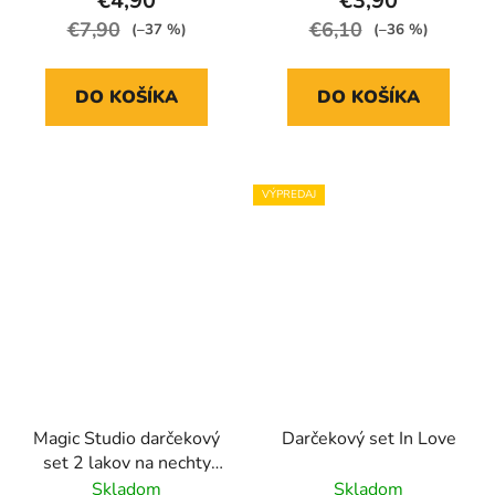
€4,90
€3,90
€7,90
€6,10
(–37 %)
(–36 %)
DO KOŠÍKA
DO KOŠÍKA
VÝPREDAJ
Magic Studio darčekový
Darčekový set In Love
set 2 lakov na nechty
Perfect Match
Skladom
Skladom