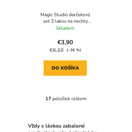
Magic Studio darčekový
set 3 lakov na nechty
Sweet Pastel
Skladom
€3,90
€6,10
(–36 %)
DO KOŠÍKA
17
položiek celkom
O
v
l
á
Vždy s láskou zabalené
d