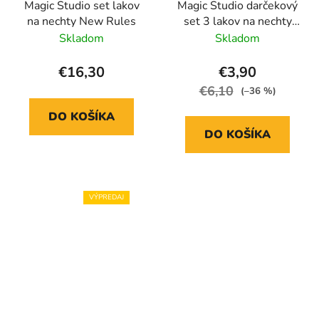
Magic Studio set lakov
Magic Studio darčekový
na nechty New Rules
set 3 lakov na nechty
Love Vibes
Skladom
Skladom
€16,30
€3,90
€6,10
(–36 %)
DO KOŠÍKA
DO KOŠÍKA
VÝPREDAJ