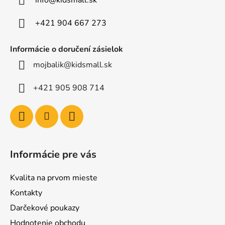
i
e
+421 904 667 273
Informácie o doručení zásielok
mojbalik@kidsmall.sk
+421 905 908 714
Informácie pre vás
Kvalita na prvom mieste
Kontakty
Darčekové poukazy
Hodnotenie obchodu