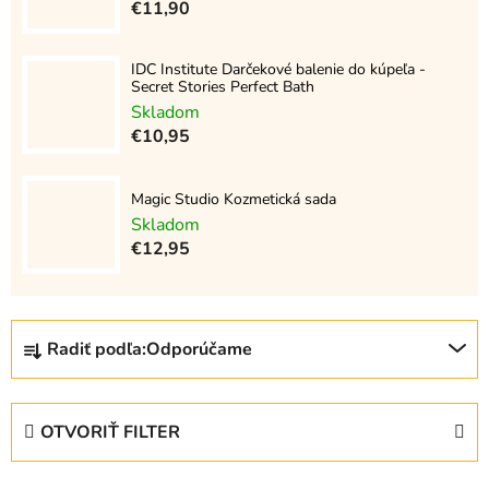
€11,90
IDC Institute Darčekové balenie do kúpeľa -
Secret Stories Perfect Bath
Skladom
€10,95
Magic Studio Kozmetická sada
Skladom
€12,95
R
Radiť podľa:
Odporúčame
a
d
e
OTVORIŤ FILTER
n
i