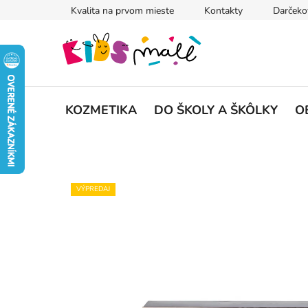
Prejsť
Kvalita na prvom mieste
Kontakty
Darčeko
na
obsah
KOZMETIKA
DO ŠKOLY A ŠKÔLKY
O
VÝPREDAJ