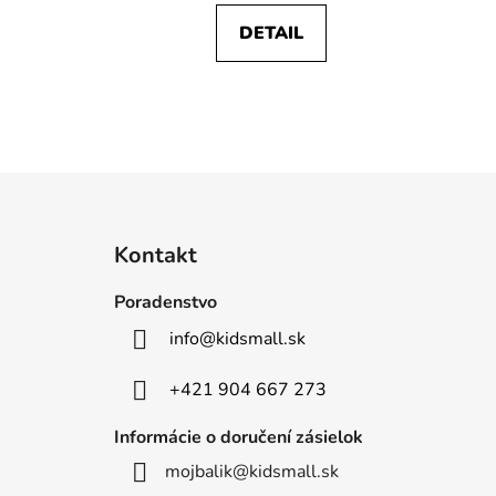
DETAIL
Z
á
Kontakt
p
ä
Poradenstvo
t
info
@
kidsmall.sk
i
e
+421 904 667 273
Informácie o doručení zásielok
mojbalik@kidsmall.sk