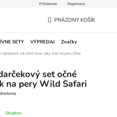
Prihlásenie
Registrácia
rátenie a reklamácie
Podmienky ochrany osobných údajov
O
PRÁZDNY KOŠÍK
NÁKUPNÝ
KOŠÍK
ÍVNE SETY
VÝPREDAJ
Značky
 darčekový set očné tiene, laky, lesk na pery Wild
darčekový set očné
esk na pery Wild Safari
dnotenia
Skladom