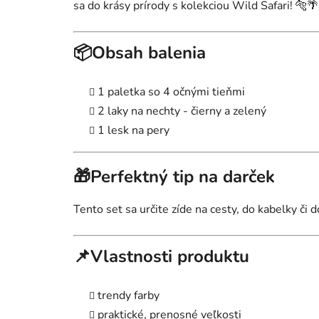
sa do krásy prírody s kolekciou Wild Safari! 🐅🌴
📦Obsah balenia
1 paletka so 4 očnými tieňmi
2 laky na nechty - čierny a zelený
1 lesk na pery
🎁Perfektný tip na darček
Tento set sa určite zíde na cesty, do kabelky či 
📌Vlastnosti produktu
trendy farby
praktické, prenosné veľkosti