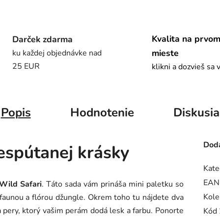
Kvalita na prvo
Darček zdarma
mieste
ku každej objednávke nad
25 EUR
klikni a dozvieš sa 
Popis
Hodnotenie
Diskusia
Doda
nespútanej krásky
Kate
EAN
Wild Safari
. Táto sada vám prináša mini paletku so
Kole
faunou a flórou džungle. Okrem toho tu nájdete dva
na pery, ktorý vašim perám dodá lesk a farbu. Ponorte
Kód 