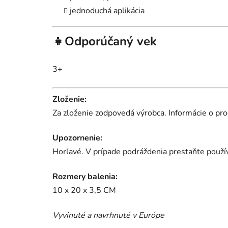
jednoduchá aplikácia
👧Odporúčaný vek
3+
Zloženie:
Za zloženie zodpovedá výrobca. I
nformácie o pro
Upozornenie:
Horľavé. V prípade podráždenia prestaňte použív
Rozmery balenia:
10 x 20 x 3,5 CM
Vyvinuté a navrhnuté v Európe