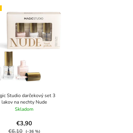
ic Studio darčekový set 3
lakov na nechty Nude
Skladom
€3,90
€6,10
(–36 %)