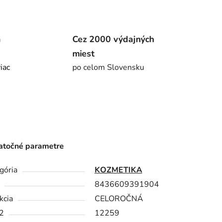
m
Cez 2000 výdajných
miest
viac
po celom Slovensku
točné parametre
gória
KOZMETIKA
8436609391904
kcia
CELOROČNÁ
2
12259