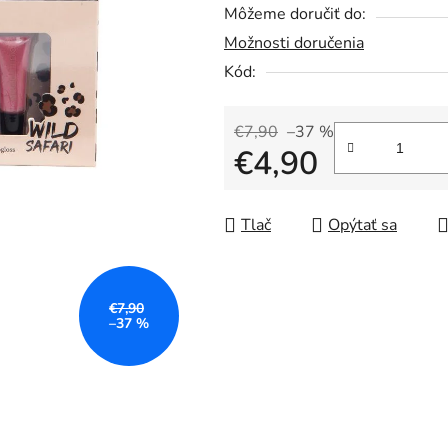
Môžeme doručiť do:
0,0
Možnosti doručenia
z
5
Kód:
hviezdičiek.
€7,90
–37 %
€4,90
Jednotková cena:
Tlač
Opýtať sa
€7,90
–37 %