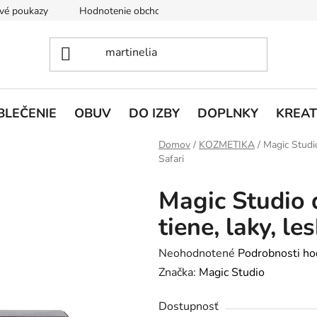
vé poukazy
Hodnotenie obchodu
Doprava a platba
V
BLEČENIE
OBUV
DO IZBY
DOPLNKY
KREAT
Domov
/
KOZMETIKA
/
Magic Studio
Safari
Magic Studio 
tiene, laky, l
Priemerné
Neohodnotené
Podrobnosti ho
hodnotenie
Značka:
Magic Studio
produktu
Dostupnosť
je