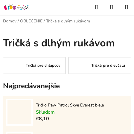
Prejsť
Hľadať
NÁKUP
na
KOŠÍK
obsah
Domov
/
OBLEČENIE
/
Tričká s dlhým rukávom
Tričká s dlhým rukávom
Tričká pre chlapcov
Tričká pre dievčatá
Najpredávanejšie
Tričko Paw Patrol Skye Everest biele
Skladom
€8,10