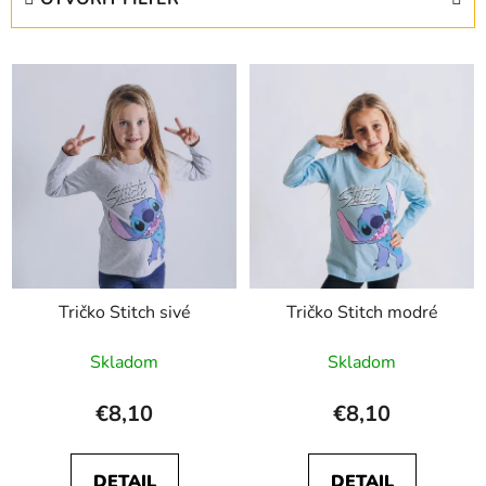
n
i
V
e
ý
p
p
r
i
o
s
d
p
u
r
k
o
t
d
o
Tričko Stitch sivé
Tričko Stitch modré
u
v
k
Skladom
Skladom
t
o
€8,10
€8,10
v
DETAIL
DETAIL