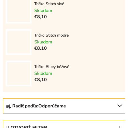
Tričko Stitch sivé
Skladom
€8,10
Tričko Stitch modré
Skladom
€8,10
Tričko Bluey béžové
Skladom
€8,10
R
Radiť podľa:
Odporúčame
a
d
e
OTVORIŤ FILTER