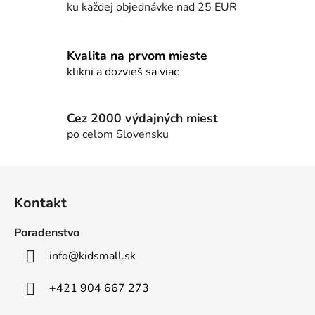
p
ku každej objednávke nad 25 EUR
r
v
k
Kvalita na prvom mieste
y
klikni a dozvieš sa viac
v
ý
p
Cez 2000 výdajných miest
i
po celom Slovensku
s
u
Z
á
Kontakt
p
ä
Poradenstvo
t
info
@
kidsmall.sk
i
e
+421 904 667 273