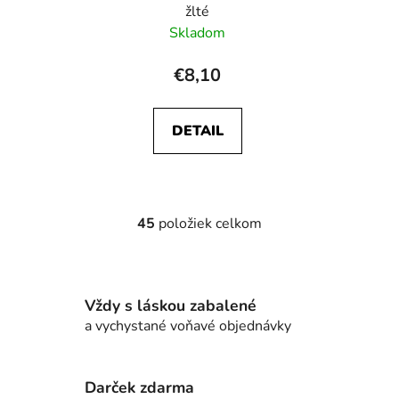
žlté
Skladom
€8,10
DETAIL
45
položiek celkom
O
v
l
á
Vždy s láskou zabalené
d
a vychystané voňavé objednávky
a
c
i
e
Darček zdarma