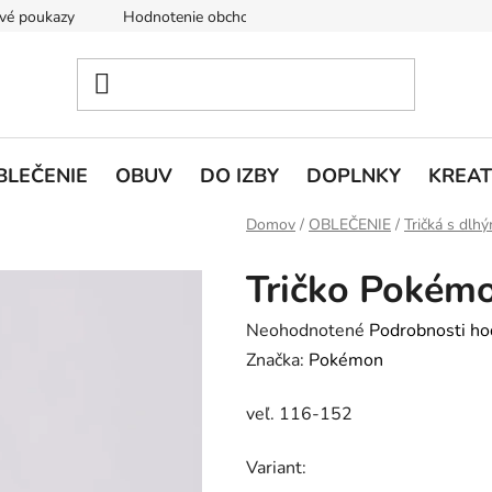
vé poukazy
Hodnotenie obchodu
Doprava a platba
V
BLEČENIE
OBUV
DO IZBY
DOPLNKY
KREAT
Domov
/
OBLEČENIE
/
Tričká s dl
Tričko Pokém
Priemerné
Neohodnotené
Podrobnosti ho
hodnotenie
Značka:
Pokémon
produktu
veľ. 116-152
je
0,0
Variant:
z