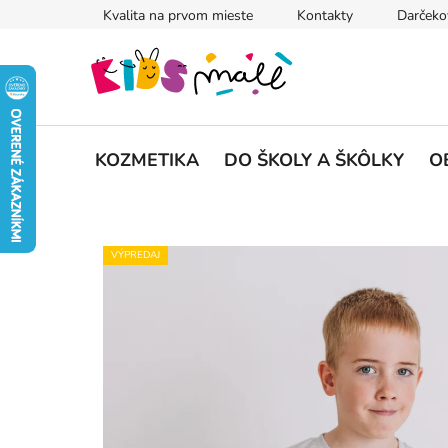
Prejsť
Kvalita na prvom mieste
Kontakty
Darčeko
na
obsah
KOZMETIKA
DO ŠKOLY A ŠKÔLKY
O
VÝPREDAJ