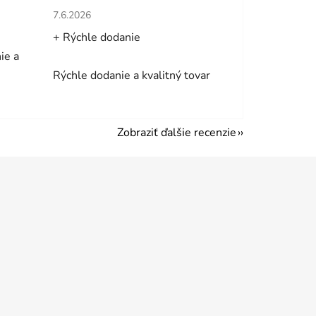
hviezdičiek.
Hodnotenie obchodu je 5 z 5 hviezdičiek.
7.6.2026
+ Rýchle dodanie
ie a
Rýchle dodanie a kvalitný tovar
Zobraziť ďalšie recenzie