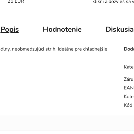
25 EUR
klikni a dozvieš sa 
Popis
Hodnotenie
Diskusia
lný, neobmedzujúci strih. Ideálne pre chladnejšie
Doda
Kate
Záru
EAN
Kole
Kód 