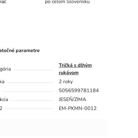
viac
po celom Slovensku
točné parametre
Tričká s dlhým
gória
rukávom
ka
2 roky
5056599781184
kcia
JESEŇ/ZIMA
2
EM-PKMN-0012