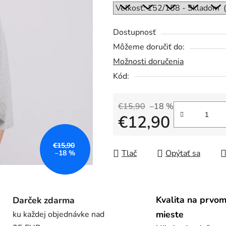
5
hviezdičiek.
Dostupnosť
Môžeme doručiť do:
Možnosti doručenia
Kód:
€15,90
–18 %
€12,90
Jednotková cena:
€15,90
Tlač
Opýtať sa
–18 %
Kvalita na prvo
Darček zdarma
mieste
ku každej objednávke nad