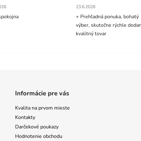
tenie obchodu je 5 z 5 hviezdičiek.
Hodnotenie obchodu je 5 z 5 
026
23.6.2026
spokojna
+ Prehľadná ponuka, bohatý
výber, skutočne rýchle dodan
kvalitný tovar
Informácie pre vás
Kvalita na prvom mieste
Kontakty
Darčekové poukazy
Hodnotenie obchodu