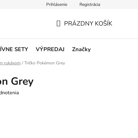
Prihlásenie
Registrácia
rátenie a reklamácie
Podmienky ochrany osobných údajov
O
PRÁZDNY KOŠÍK
NÁKUPNÝ
KOŠÍK
ÍVNE SETY
VÝPREDAJ
Značky
hým rukávom
/
Tričko Pokémon Grey
on Grey
dnotenia