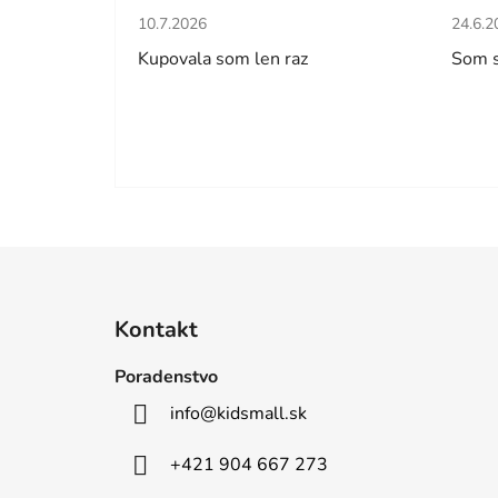
Hodnotenie obchodu je 5 z 5 hviezdičiek.
Hodno
10.7.2026
24.6.2
Kupovala som len raz
Som 
Z
á
Kontakt
p
ä
Poradenstvo
t
info
@
kidsmall.sk
i
e
+421 904 667 273