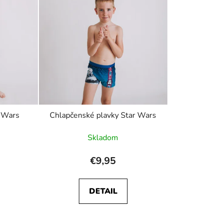
i
e
p
r
o
d
u
k
t
o
 Wars
Chlapčenské plavky Star Wars
v
Skladom
€9,95
DETAIL