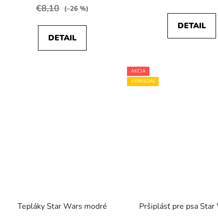
€8,10
(–26 %)
DETAIL
DETAIL
AKCIA
VÝPREDAJ
Tepláky Star Wars modré
Pršiplásť pre psa Sta