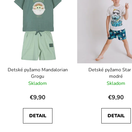
o
e
d
p
u
r
k
v
k
t
y
o
v
v
ý
p
i
s
Detské pyžamo Mandalorian
Detské pyžamo Star
u
Grogu
modré
Skladom
Skladom
€9,90
€9,90
DETAIL
DETAIL