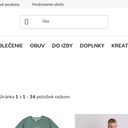
vé poukazy
Hodnotenie obchodu
Doprava a platba
V
BLEČENIE
OBUV
DO IZBY
DOPLNKY
KREAT
V
O
ý
v
p
l
Stránka
1
z
1
-
34
položiek celkom
á
s
d
p
a
c
r
i