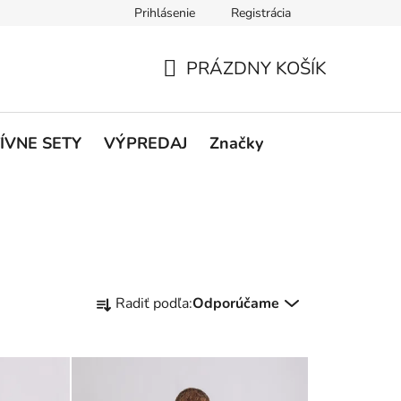
Prihlásenie
Registrácia
rátenie a reklamácie
Podmienky ochrany osobných údajov
O
PRÁZDNY KOŠÍK
NÁKUPNÝ
KOŠÍK
ÍVNE SETY
VÝPREDAJ
Značky
R
Radiť podľa:
Odporúčame
a
d
e
n