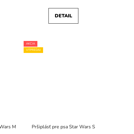
DETAIL
AKCIA
VÝPREDAJ
r Wars M
Pršiplásť pre psa Star Wars S