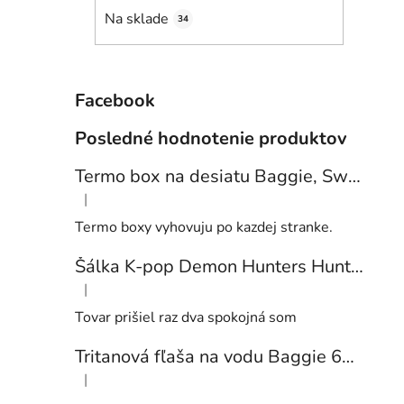
e
Na sklade
34
l
Facebook
Posledné hodnotenie produktov
Termo box na desiatu Baggie, Sweets
|
Hodnotenie produktu je 5 z 5 hviezdičiek.
Termo boxy vyhovuju po kazdej stranke.
Šálka K-pop Demon Hunters Huntrix
|
Hodnotenie produktu je 5 z 5 hviezdičiek.
Tovar prišiel raz dva spokojná som
Tritanová fľaša na vodu Baggie 650 ml, Football
|
Hodnotenie produktu je 5 z 5 hviezdičiek.