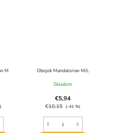
an M
Obojok Mandalorian M/L
Skladom
€5,94
€10,15
)
(–41 %)