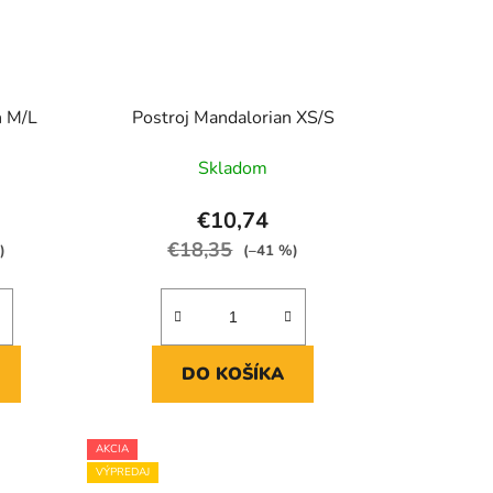
n M/L
Postroj Mandalorian XS/S
Skladom
€10,74
€18,35
)
(–41 %)
DO KOŠÍKA
AKCIA
VÝPREDAJ