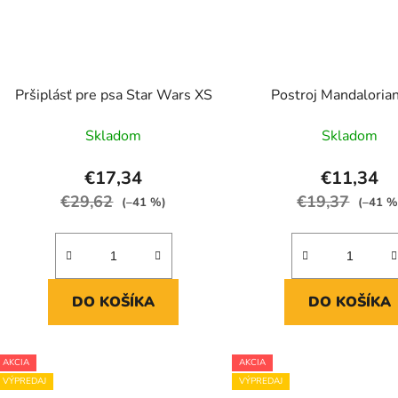
Pršiplásť pre psa Star Wars XS
Postroj Mandaloria
Skladom
Skladom
€17,34
€11,34
€29,62
€19,37
(–41 %)
(–41 %
DO KOŠÍKA
DO KOŠÍKA
AKCIA
AKCIA
VÝPREDAJ
VÝPREDAJ