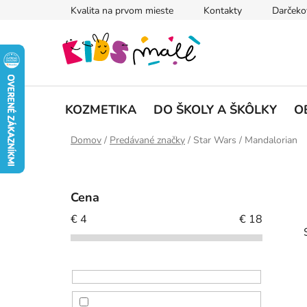
Prejsť
Kvalita na prvom mieste
Kontakty
Darčeko
na
obsah
KOZMETIKA
DO ŠKOLY A ŠKÔLKY
O
Domov
/
Predávané značky
/
Star Wars / Mandalorian
B
o
Cena
č
€
4
€
18
n
i
ý
p
a
n