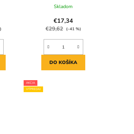
Skladom
€17,34
€29,62
)
(–41 %)
DO KOŠÍKA
AKCIA
VÝPREDAJ