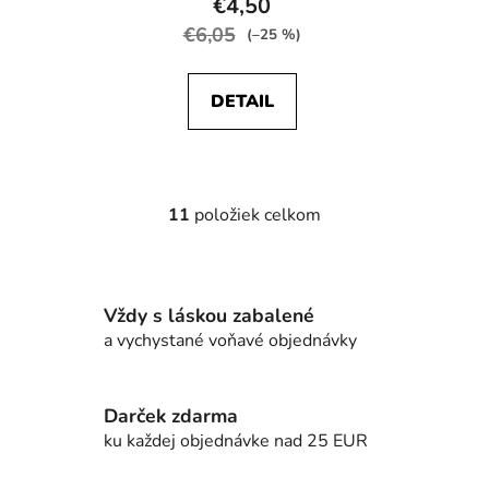
€4,50
€6,05
(–25 %)
DETAIL
11
položiek celkom
O
v
l
á
Vždy s láskou zabalené
d
a vychystané voňavé objednávky
a
c
i
e
Darček zdarma
p
ku každej objednávke nad 25 EUR
r