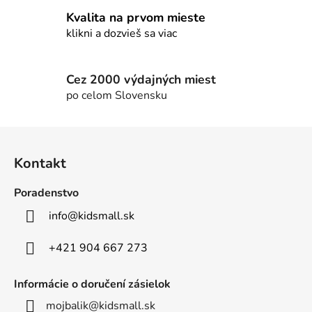
v
k
Kvalita na prvom mieste
y
klikni a dozvieš sa viac
v
ý
p
Cez 2000 výdajných miest
i
po celom Slovensku
s
u
Z
á
Kontakt
p
ä
Poradenstvo
t
info
@
kidsmall.sk
i
e
+421 904 667 273
Informácie o doručení zásielok
mojbalik@kidsmall.sk