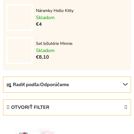
Náramky Hello Kitty
Skladom
€4
Set bižutérie Minnie
Skladom
€8,10
R
Radiť podľa:
Odporúčame
a
d
e
OTVORIŤ FILTER
n
i
V
e
ý