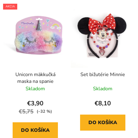
AKCIA
Unicorn mäkkučká
Set bižutérie Minnie
maska na spanie
Skladom
Skladom
€3,90
€8,10
€5,75
(–32 %)
DO KOŠÍKA
DO KOŠÍKA