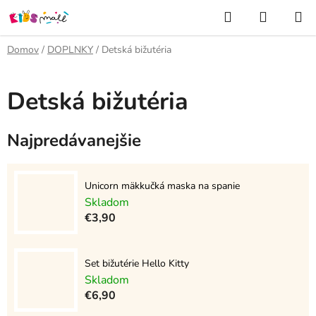
Prejsť
Hľadať
NÁKUP
na
KOŠÍK
obsah
Domov
/
DOPLNKY
/
Detská bižutéria
Detská bižutéria
Najpredávanejšie
Unicorn mäkkučká maska na spanie
Skladom
€3,90
Set bižutérie Hello Kitty
Skladom
€6,90