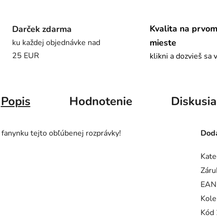
Kvalita na prvo
Darček zdarma
mieste
ku každej objednávke nad
25 EUR
klikni a dozvieš sa 
Popis
Hodnotenie
Diskusia
 fanynku tejto obľúbenej rozprávky!
Doda
Kate
Záru
EAN
Kole
Kód 