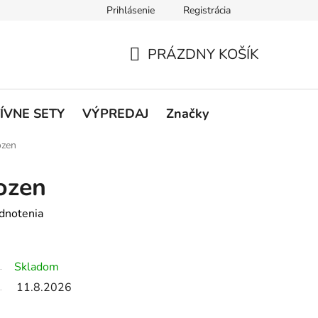
Prihlásenie
Registrácia
rátenie a reklamácie
Podmienky ochrany osobných údajov
O
PRÁZDNY KOŠÍK
NÁKUPNÝ
KOŠÍK
ÍVNE SETY
VÝPREDAJ
Značky
ozen
ozen
dnotenia
Skladom
11.8.2026