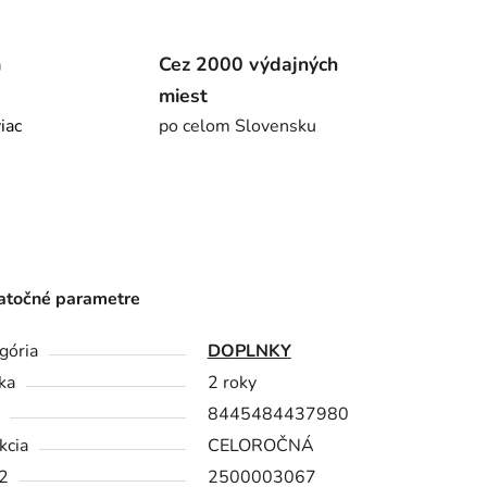
m
Cez 2000 výdajných
miest
viac
po celom Slovensku
točné parametre
gória
DOPLNKY
ka
2 roky
8445484437980
kcia
CELOROČNÁ
2
2500003067