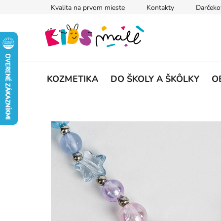
Prejsť
Kvalita na prvom mieste
Kontakty
Darčeko
na
obsah
KOZMETIKA
DO ŠKOLY A ŠKÔLKY
O