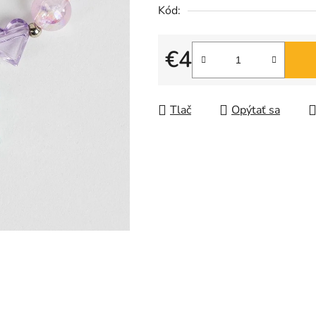
5
Kód:
hviezdičiek.
€4
Jednotková cena:
Tlač
Opýtať sa