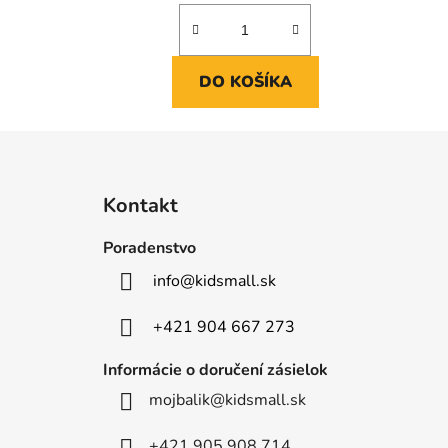
DO KOŠÍKA
Z
á
Kontakt
p
ä
Poradenstvo
t
info
@
kidsmall.sk
i
e
+421 904 667 273
Informácie o doručení zásielok
mojbalik@kidsmall.sk
+421 905 908 714