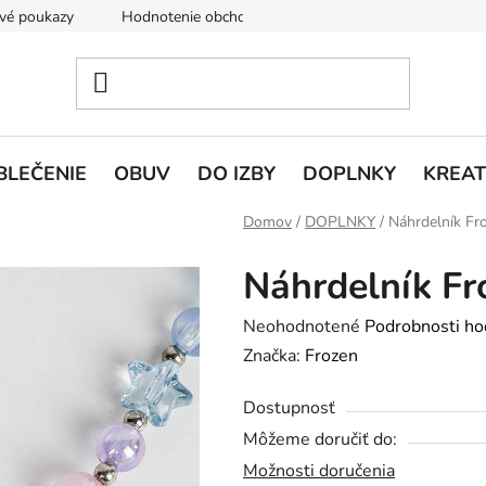
vé poukazy
Hodnotenie obchodu
Doprava a platba
V
BLEČENIE
OBUV
DO IZBY
DOPLNKY
KREAT
Domov
/
DOPLNKY
/
Náhrdelník Fr
Náhrdelník Fr
Priemerné
Neohodnotené
Podrobnosti ho
hodnotenie
Značka:
Frozen
produktu
Dostupnosť
je
Môžeme doručiť do:
0,0
Možnosti doručenia
z