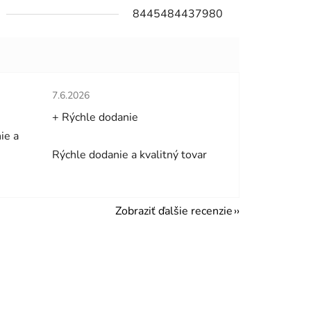
8445484437980
hviezdičiek.
Hodnotenie obchodu je 5 z 5 hviezdičiek.
7.6.2026
+ Rýchle dodanie
ie a
Rýchle dodanie a kvalitný tovar
Zobraziť ďalšie recenzie