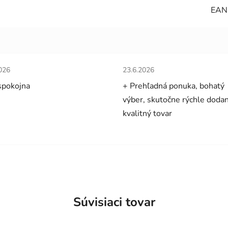
EAN
tenie obchodu je 5 z 5 hviezdičiek.
Hodnotenie obchodu je 5 z 5 
026
23.6.2026
spokojna
+ Prehľadná ponuka, bohatý
výber, skutočne rýchle dodan
kvalitný tovar
Súvisiaci tovar