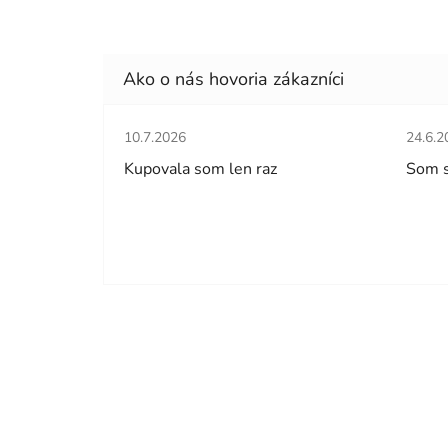
Hodnotenie obchodu je 5 z 5 hviezdičiek.
Hodno
10.7.2026
24.6.2
Kupovala som len raz
Som 