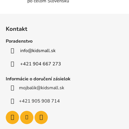
po celom Slovensku
s
u
Z
á
Kontakt
p
ä
Poradenstvo
t
info
@
kidsmall.sk
i
e
+421 904 667 273
Informácie o doručení zásielok
mojbalik@kidsmall.sk
+421 905 908 714