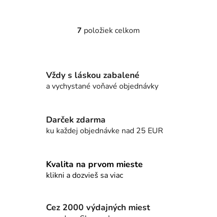
7
položiek celkom
O
v
l
á
Vždy s láskou zabalené
d
a vychystané voňavé objednávky
a
c
i
e
Darček zdarma
p
ku každej objednávke nad 25 EUR
r
v
k
Kvalita na prvom mieste
y
klikni a dozvieš sa viac
v
ý
p
Cez 2000 výdajných miest
i