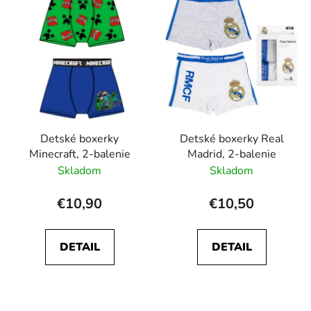
p
p
r
i
o
s
d
p
u
r
k
o
t
d
o
Detské boxerky
Detské boxerky Real
u
v
Minecraft, 2-balenie
Madrid, 2-balenie
k
Skladom
Skladom
t
o
€10,90
€10,50
v
DETAIL
DETAIL