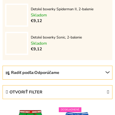
Detské boxerky Spiderman II, 2-balenie
Skladom
€9,12
Detské boxerky Sonic, 2-balenie
Skladom
€9,12
R
Radiť podľa:
Odporúčame
a
d
e
OTVORIŤ FILTER
n
i
V
e
DOSKLADNENÉ
ý