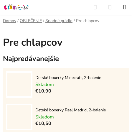
Prejsť
Hľadať
NÁKUP
na
KOŠÍK
obsah
Domov
/
OBLEČENIE
/
Spodné prádlo
/
Pre chlapcov
Pre chlapcov
Najpredávanejšie
Detské boxerky Minecraft, 2-balenie
Skladom
€10,90
Detské boxerky Real Madrid, 2-balenie
Skladom
€10,50