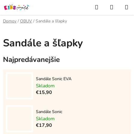
Prejsť
Hľadať
NÁKUP
na
KOŠÍK
obsah
Domov
/
OBUV
/
Sandále a šľapky
Sandále a šľapky
Najpredávanejšie
Sandále Sonic EVA
Skladom
€15,90
Sandále Sonic
Skladom
€17,90