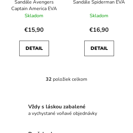
Sandále Avengers
Sandále Spiderman EVA
Captain America EVA
Skladom
Skladom
€15,90
€16,90
DETAIL
DETAIL
32
položiek celkom
O
v
l
á
Vždy s láskou zabalené
d
a vychystané voňavé objednávky
a
c
i