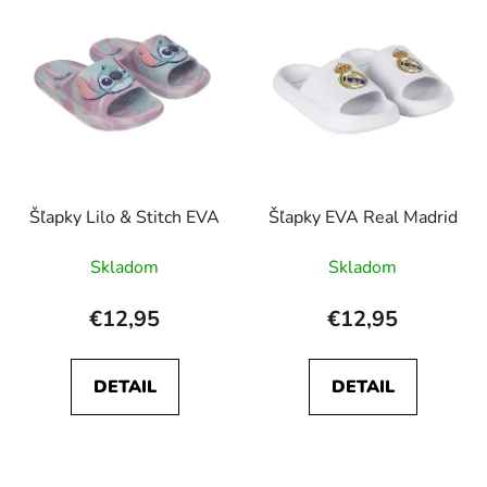
p
p
r
i
o
s
d
p
u
r
k
o
t
d
o
Šľapky Lilo & Stitch EVA
Šľapky EVA Real Madrid
u
v
k
Skladom
Skladom
t
o
€12,95
€12,95
v
DETAIL
DETAIL