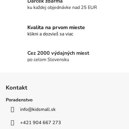
e
Darček zdarma
p
ku každej objednávke nad 25 EUR
r
v
k
Kvalita na prvom mieste
y
klikni a dozvieš sa viac
v
ý
p
Cez 2000 výdajných miest
i
po celom Slovensku
s
u
Z
á
Kontakt
p
ä
Poradenstvo
t
info
@
kidsmall.sk
i
e
+421 904 667 273