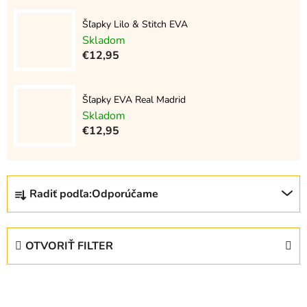
Šľapky Lilo & Stitch EVA
Skladom
€12,95
Šľapky EVA Real Madrid
Skladom
€12,95
R
Radiť podľa:
Odporúčame
a
d
e
OTVORIŤ FILTER
n
i
V
e
ý