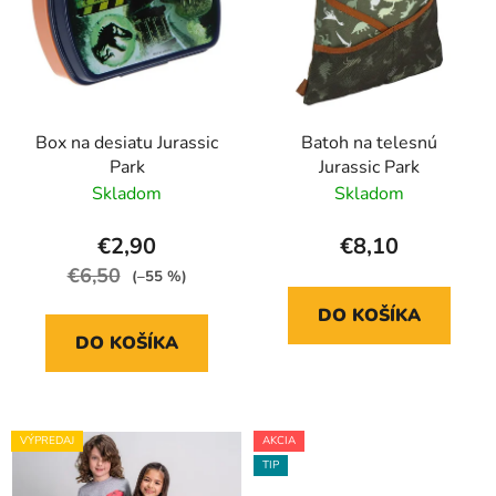
v
p
v
r
k
o
y
d
v
ý
u
p
Box na desiatu Jurassic
Batoh na telesnú
k
i
Park
Jurassic Park
t
s
Skladom
Skladom
o
u
v
€2,90
€8,10
€6,50
(–55 %)
DO KOŠÍKA
DO KOŠÍKA
VÝPREDAJ
AKCIA
TIP