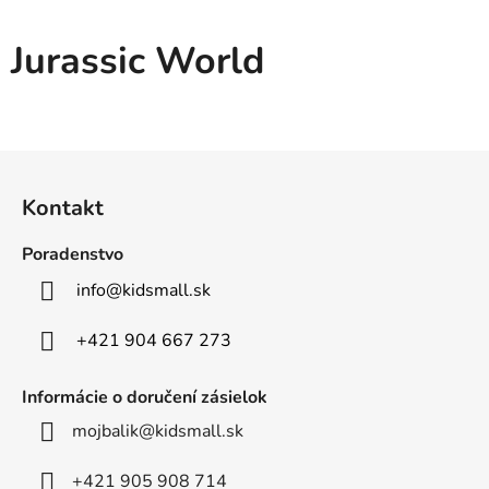
Jurassic World
Z
á
Kontakt
p
ä
Poradenstvo
t
info
@
kidsmall.sk
i
e
+421 904 667 273
Informácie o doručení zásielok
mojbalik@kidsmall.sk
+421 905 908 714