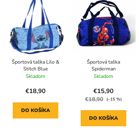
p
p
r
i
o
s
d
p
u
r
k
o
t
d
o
Športová taška Lilo &
Športová taška
u
v
Stitch Blue
Spiderman
k
Skladom
Skladom
t
o
€18,90
€15,90
v
€18,90
(–15 %)
DO KOŠÍKA
DO KOŠÍKA