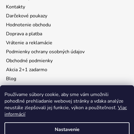
Kontakty
Darčekové poukazy
Hodnotenie obchodu
Doprava a platba
Vrátenie a reklamácie
Podmienky ochrany osobných údajov
Obchodné podmienky
Akcia 2+1 zadarmo
Blog
Moja objednávka
Používame súbory cookie, aby sme vám umožnili
pohodlné prehliadanie webovej stránky a vďaka analýze
neustále zlepšovali jej funkcie, výkon a použiteľnosť.
Viac
Instagram
informácií
Nastavenie