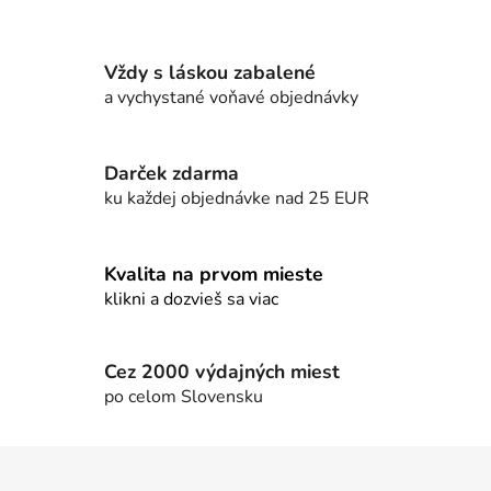
s
u
Vždy s láskou zabalené
a vychystané voňavé objednávky
Darček zdarma
ku každej objednávke nad 25 EUR
Kvalita na prvom mieste
klikni a dozvieš sa viac
Cez 2000 výdajných miest
po celom Slovensku
Z
á