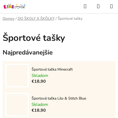
Prejsť
Hľadať
NÁKUP
na
KOŠÍK
obsah
Domov
/
DO ŠKOLY A ŠKÔLKY
/
Športové tašky
Športové tašky
Najpredávanejšie
Športová taška Minecraft
Skladom
€18,90
Športová taška Lilo & Stitch Blue
Skladom
€18,90