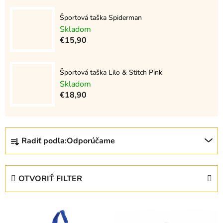
Športová taška Spiderman
Skladom
€15,90
Športová taška Lilo & Stitch Pink
Skladom
€18,90
R
Radiť podľa:
Odporúčame
a
d
e
OTVORIŤ FILTER
n
i
V
e
ý