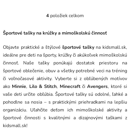
4
položiek celkom
O
v
l
Športové tašky na krúžky a mimoškolskú činnosť
á
d
Objavte praktické a štýlové
športové tašky
na kidsmall.sk,
a
ideálne pre deti na športy, krúžky či akúkoľvek mimoškolskú
c
i
činnosť. Naše tašky ponúkajú dostatok priestoru na
e
športové oblečenie, obuv a všetky potrebné veci na tréning
p
či voľnočasové aktivity. Vyberte si z obľúbených motívov
r
ako
Minnie
,
Lilo & Stitch
,
Minecraft
či
Avengers
, ktoré si
v
vaše deti určite obľúbia. Športové tašky sú odolné, ľahké a
k
y
pohodlne sa nosia – s praktickými priehradkami na lepšiu
v
organizáciu. Uľahčite deťom ich mimoškolské aktivity a
ý
športové činnosti s kvalitnými a dizajnovými taškami z
p
kidsmall.sk!
i