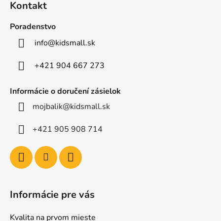
Kontakt
p
ä
Poradenstvo
t
info
@
kidsmall.sk
i
e
+421 904 667 273
Informácie o doručení zásielok
mojbalik@kidsmall.sk
+421 905 908 714
Informácie pre vás
Kvalita na prvom mieste