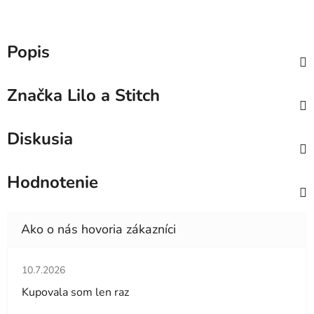
Popis
Značka
Lilo a Stitch
Diskusia
Hodnotenie
Hodnotenie obchodu je 5 z 5 hviezdičiek.
10.7.2026
Kupovala som len raz