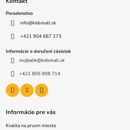
Kontakt
p
ä
Poradenstvo
t
info
@
kidsmall.sk
i
e
+421 904 667 273
Informácie o doručení zásielok
mojbalik@kidsmall.sk
+421 905 908 714
Informácie pre vás
Kvalita na prvom mieste