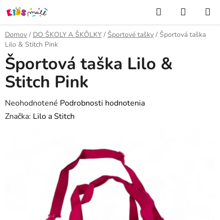
Prejsť
Hľadať
NÁKUP
na
KOŠÍK
obsah
Domov
/
DO ŠKOLY A ŠKÔLKY
/
Športové tašky
/
Športová taška
Lilo & Stitch Pink
Športová taška Lilo &
Stitch Pink
Priemerné
Neohodnotené
Podrobnosti hodnotenia
hodnotenie
Značka:
Lilo a Stitch
produktu
je
0,0
z
5
hviezdičiek.