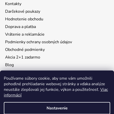
Kontakty
Darčekové poukazy
Hodnotenie obchodu
Doprava a platba
Vrátenie a reklamácie
Podmienky ochrany osobných údajov
Obchodné podmienky
Akcia 2+1 zadarmo
Blog
Moja objednávka
Používame súbory cookie, aby sme vám umožnili
pohodlné prehliadanie webovej stránky a vďaka analýze
neustále zlepšovali jej funkcie, výkon a použiteľnosť.
Viac
Instagram
informácií
Nastavenie