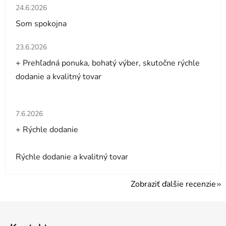
Hodnotenie obchodu je 5 z 5 hviezdičiek.
24.6.2026
Som spokojna
Hodnotenie obchodu je 5 z 5 hviezdičiek.
23.6.2026
+ Prehľadná ponuka, bohatý výber, skutočne rýchle
dodanie a kvalitný tovar
Hodnotenie obchodu je 5 z 5 hviezdičiek.
7.6.2026
+ Rýchle dodanie
Rýchle dodanie a kvalitný tovar
Zobraziť ďalšie recenzie
Z
á