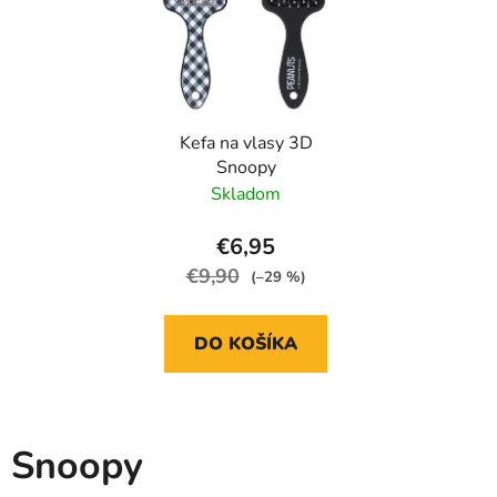
v
p
v
r
k
o
y
d
v
ý
u
p
Kefa na vlasy 3D
k
i
Snoopy
t
s
Skladom
o
u
v
€6,95
€9,90
(–29 %)
DO KOŠÍKA
Snoopy