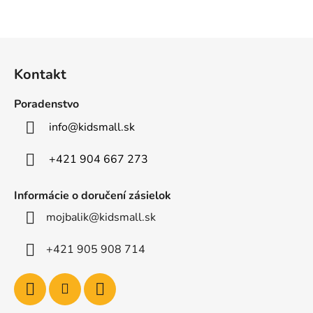
Z
á
Kontakt
p
ä
Poradenstvo
t
info
@
kidsmall.sk
i
e
+421 904 667 273
Informácie o doručení zásielok
mojbalik@kidsmall.sk
+421 905 908 714