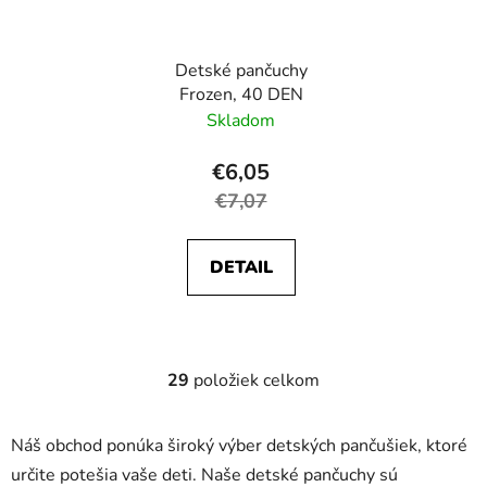
Detské pančuchy
Frozen, 40 DEN
Skladom
€6,05
€7,07
DETAIL
29
položiek celkom
O
v
l
Náš obchod ponúka široký výber detských pančušiek, ktoré
á
určite potešia vaše deti. Naše detské pančuchy sú
d