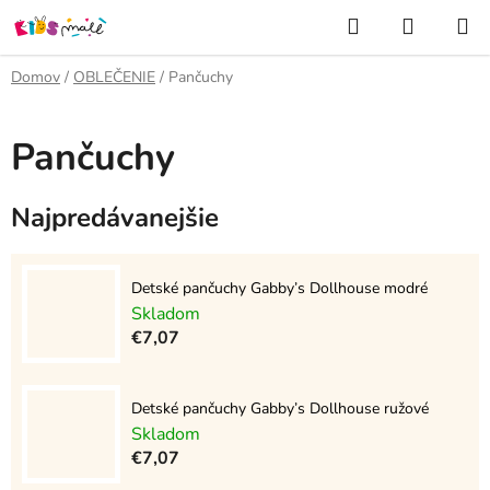
Prejsť
Hľadať
NÁKUP
na
KOŠÍK
obsah
Domov
/
OBLEČENIE
/
Pančuchy
Pančuchy
Najpredávanejšie
Detské pančuchy Gabby’s Dollhouse modré
Skladom
€7,07
Detské pančuchy Gabby’s Dollhouse ružové
Skladom
€7,07