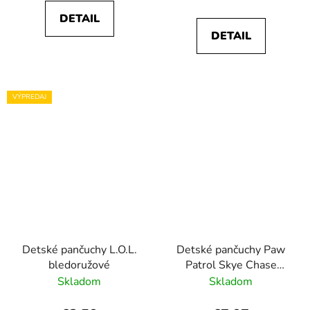
DETAIL
DETAIL
VÝPREDAJ
Detské pančuchy L.O.L.
Detské pančuchy Paw
bledoružové
Patrol Skye Chase
ružové
Skladom
Skladom