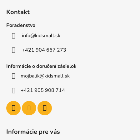
á
Kontakt
p
ä
Poradenstvo
t
info
@
kidsmall.sk
i
e
+421 904 667 273
Informácie o doručení zásielok
mojbalik@kidsmall.sk
+421 905 908 714
Informácie pre vás