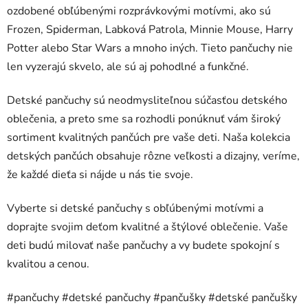
ozdobené obľúbenými rozprávkovými motívmi, ako sú
a
c
Frozen, Spiderman, Labková Patrola, Minnie Mouse, Harry
i
Potter alebo Star Wars a mnoho iných. Tieto pančuchy nie
e
len vyzerajú skvelo, ale sú aj pohodlné a funkčné.
p
r
Detské pančuchy sú neodmysliteľnou súčasťou detského
v
oblečenia, a preto sme sa rozhodli ponúknuť vám široký
k
y
sortiment kvalitných pančúch pre vaše deti. Naša kolekcia
v
detských pančúch obsahuje rôzne veľkosti a dizajny, veríme,
ý
že každé dieťa si nájde u nás tie svoje.
p
i
Vyberte si detské pančuchy s obľúbenými motívmi a
s
u
doprajte svojim deťom kvalitné a štýlové oblečenie. Vaše
deti budú milovať naše pančuchy a vy budete spokojní s
kvalitou a cenou.
#pančuchy #detské pančuchy #pančušky #detské pančušky