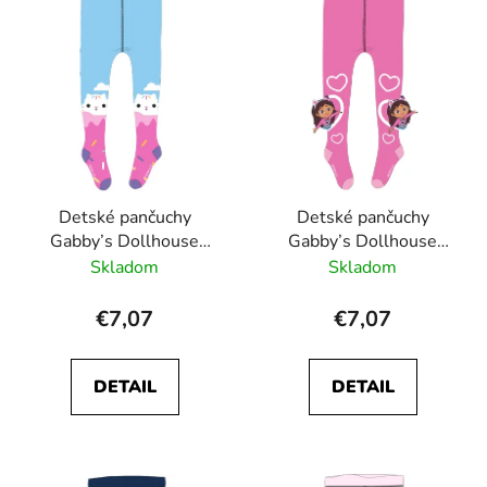
p
p
r
i
o
s
d
p
u
r
k
o
t
d
o
Detské pančuchy
Detské pančuchy
u
v
Gabby’s Dollhouse
Gabby’s Dollhouse
k
modré
ružové
Skladom
Skladom
t
o
€7,07
€7,07
v
DETAIL
DETAIL