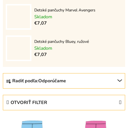
Detské pančuchy Marvel Avengers
Skladom
€7,07
Detské pančuchy Bluey, ružové
Skladom
€7,07
R
Radiť podľa:
Odporúčame
a
d
e
OTVORIŤ FILTER
n
i
V
e
ý