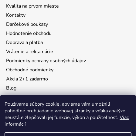
Kvalita na prvom mieste
Kontakty
Darčekové poukazy
Hodnotenie obchodu
Doprava a platba
Vrátenie a reklamácie
Podmienky ochrany osobných údajov
Obchodné podmienky
Akcia 2+1 zadarmo
Blog
Moja objednávka
Používame súbory cookie, aby sme vám umožnili
pohodlné prehliadanie webovej stránky a vďaka analýze
neustále zlepšovali jej funkcie, výkon a použiteľnosť.
Viac
Instagram
informácií