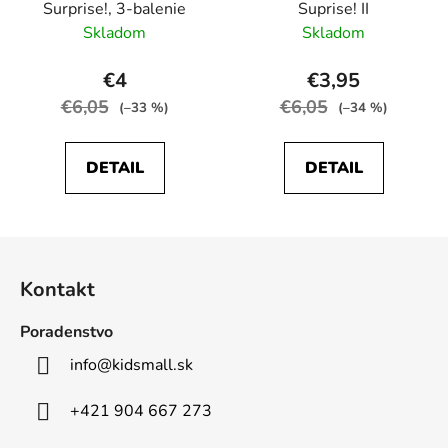
Surprise!, 3-balenie
Suprise! II
Skladom
Skladom
€4
€3,95
€6,05
€6,05
(–33 %)
(–34 %)
DETAIL
DETAIL
Z
á
Kontakt
p
ä
Poradenstvo
t
info
@
kidsmall.sk
i
e
+421 904 667 273