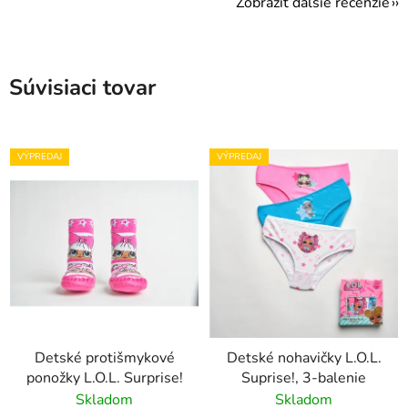
Zobraziť ďalšie recenzie
Súvisiaci tovar
VÝPREDAJ
VÝPREDAJ
Detské protišmykové
Detské nohavičky L.O.L.
ponožky L.O.L. Surprise!
Suprise!, 3-balenie
Skladom
Skladom