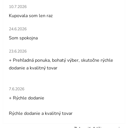
Hodnotenie obchodu je 5 z 5 hviezdičiek.
10.7.2026
Kupovala som len raz
Hodnotenie obchodu je 5 z 5 hviezdičiek.
24.6.2026
Som spokojna
Hodnotenie obchodu je 5 z 5 hviezdičiek.
23.6.2026
+ Prehľadná ponuka, bohatý výber, skutočne rýchle
dodanie a kvalitný tovar
Hodnotenie obchodu je 5 z 5 hviezdičiek.
7.6.2026
+ Rýchle dodanie
Rýchle dodanie a kvalitný tovar