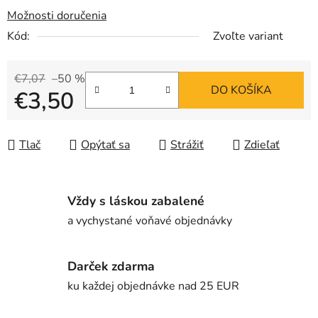
Možnosti doručenia
Kód:
Zvoľte variant
€7,07
–50 %
DO KOŠÍKA
€3,50
Jednotková cena:
Tlač
Opýtať sa
Strážiť
Zdieľať
Vždy s láskou zabalené
a vychystané voňavé objednávky
Darček zdarma
ku každej objednávke nad 25 EUR