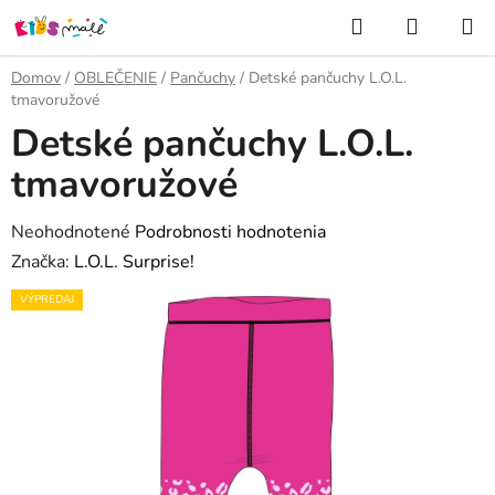
Prejsť
Hľadať
NÁKUP
na
KOŠÍK
obsah
Domov
/
OBLEČENIE
/
Pančuchy
/
Detské pančuchy L.O.L.
tmavoružové
Detské pančuchy L.O.L.
tmavoružové
Priemerné
Neohodnotené
Podrobnosti hodnotenia
hodnotenie
Značka:
L.O.L. Surprise!
produktu
VÝPREDAJ
je
0,0
z
5
hviezdičiek.