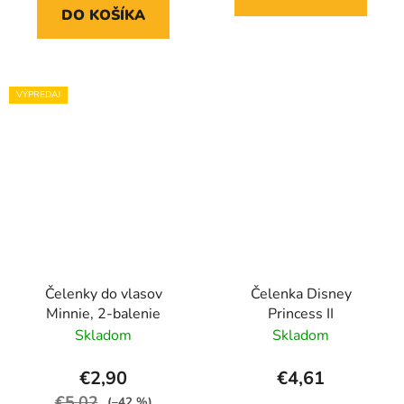
DO KOŠÍKA
VÝPREDAJ
Čelenky do vlasov
Čelenka Disney
Minnie, 2-balenie
Princess II
Skladom
Skladom
€2,90
€4,61
€5,02
(–42 %)