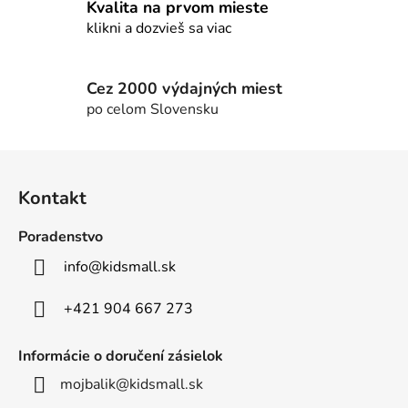
k
Kvalita na prvom mieste
y
klikni a dozvieš sa viac
v
ý
p
Cez 2000 výdajných miest
i
po celom Slovensku
s
u
Z
á
Kontakt
p
ä
Poradenstvo
t
info
@
kidsmall.sk
i
e
+421 904 667 273
Informácie o doručení zásielok
mojbalik@kidsmall.sk