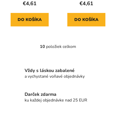
€4,61
€4,61
DO KOŠÍKA
DO KOŠÍKA
10
položiek celkom
O
v
l
á
Vždy s láskou zabalené
d
a vychystané voňavé objednávky
a
c
i
e
Darček zdarma
p
ku každej objednávke nad 25 EUR
r
v