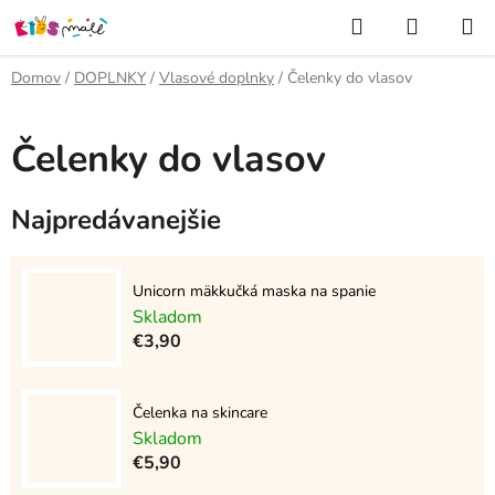
Prejsť
Hľadať
NÁKUP
na
KOŠÍK
obsah
Domov
/
DOPLNKY
/
Vlasové doplnky
/
Čelenky do vlasov
Čelenky do vlasov
Najpredávanejšie
Unicorn mäkkučká maska na spanie
Skladom
€3,90
Čelenka na skincare
Skladom
€5,90