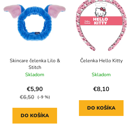
p
p
r
i
o
s
d
p
u
r
k
o
t
d
o
Skincare čelenka Lilo &
Čelenka Hello Kitty
u
v
Stitch
k
Skladom
Skladom
t
o
€5,90
€8,10
v
€6,50
(–9 %)
DO KOŠÍKA
DO KOŠÍKA