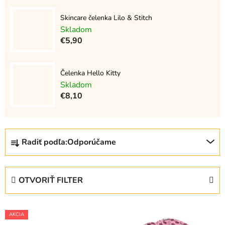
Skincare čelenka Lilo & Stitch
Skladom
€5,90
Čelenka Hello Kitty
Skladom
€8,10
R
Radiť podľa:
Odporúčame
a
d
e
OTVORIŤ FILTER
n
i
V
e
AKCIA
ý