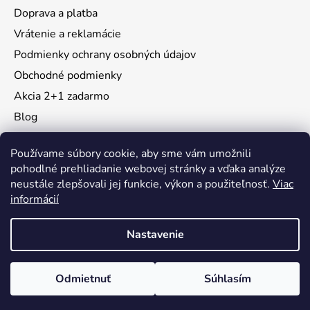
Doprava a platba
Vrátenie a reklamácie
Podmienky ochrany osobných údajov
Obchodné podmienky
Akcia 2+1 zadarmo
Blog
Moja objednávka
Používame súbory cookie, aby sme vám umožnili
pohodlné prehliadanie webovej stránky a vďaka analýze
neustále zlepšovali jej funkcie, výkon a použiteľnosť.
Viac
Instagram
informácií
Nastavenie
Vytvoril Shoptet
Odmietnuť
Súhlasím
Copyright 2026
KidsMall
. Všetky práva vyhradené.
Upraviť nastavenie cookies