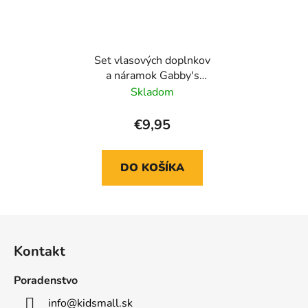
Set vlasových doplnkov
a náramok Gabby's
Dollhouse
Skladom
€9,95
DO KOŠÍKA
Z
á
Kontakt
p
ä
Poradenstvo
t
info
@
kidsmall.sk