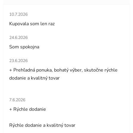
Hodnotenie obchodu je 5 z 5 hviezdičiek.
10.7.2026
Kupovala som len raz
Hodnotenie obchodu je 5 z 5 hviezdičiek.
24.6.2026
Som spokojna
Hodnotenie obchodu je 5 z 5 hviezdičiek.
23.6.2026
+ Prehľadná ponuka, bohatý výber, skutočne rýchle
dodanie a kvalitný tovar
Hodnotenie obchodu je 5 z 5 hviezdičiek.
7.6.2026
+ Rýchle dodanie
Rýchle dodanie a kvalitný tovar