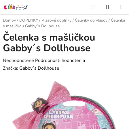
Prejsť
Hľadať
NÁKUP
na
KOŠÍK
obsah
Domov
/
DOPLNKY
/
Vlasové doplnky
/
Čelenky do vlasov
/
Čelenka
s mašličkou Gabby´s Dollhouse
Čelenka s mašličkou
Gabby´s Dollhouse
Priemerné
Neohodnotené
Podrobnosti hodnotenia
hodnotenie
Značka:
Gabby´s Dollhouse
produktu
je
0,0
z
5
hviezdičiek.