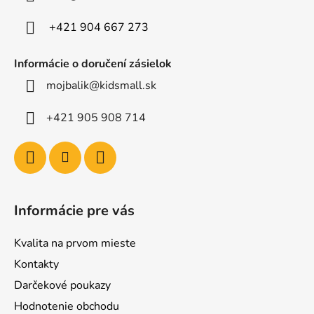
i
e
+421 904 667 273
Informácie o doručení zásielok
mojbalik@kidsmall.sk
+421 905 908 714
Informácie pre vás
Kvalita na prvom mieste
Kontakty
Darčekové poukazy
Hodnotenie obchodu