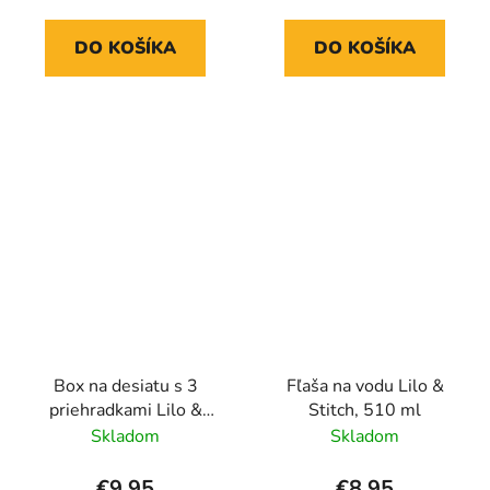
DO KOŠÍKA
DO KOŠÍKA
Box na desiatu s 3
Fľaša na vodu Lilo &
priehradkami Lilo &
Stitch, 510 ml
Stitch
Skladom
Skladom
€9,95
€8,95