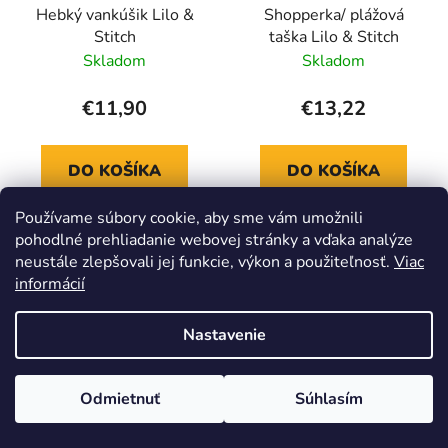
Hebký vankúšik Lilo &
Shopperka/ plážová
Stitch
taška Lilo & Stitch
Skladom
Skladom
€11,90
€13,22
DO KOŠÍKA
DO KOŠÍKA
Používame súbory cookie, aby sme vám umožnili
pohodlné prehliadanie webovej stránky a vďaka analýze
neustále zlepšovali jej funkcie, výkon a použiteľnosť.
Viac
POSLEDNÉ KUSY
informácií
Nastavenie
Odmietnuť
Súhlasím