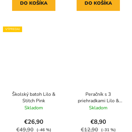
DO KOŠÍKA
DO KOŠÍKA
VÝPREDAJ
Školský batoh Lilo &
Peračník s 3
Stitch Pink
priehradkami Lilo &
Stitch Angel
Skladom
Skladom
€26,90
€8,90
€49,90
€12,90
(–46 %)
(–31 %)