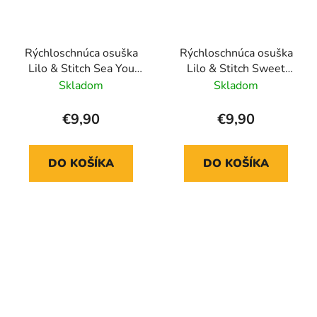
Rýchloschnúca osuška
Rýchloschnúca osuška
Lilo & Stitch Sea You
Lilo & Stitch Sweet
Later
Surprise
Skladom
Skladom
€9,90
€9,90
DO KOŠÍKA
DO KOŠÍKA