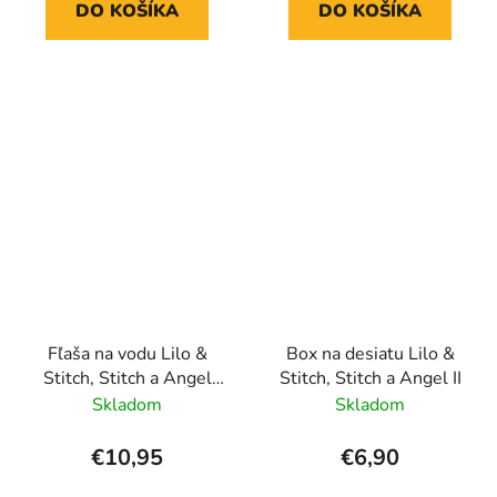
DO KOŠÍKA
DO KOŠÍKA
Fľaša na vodu Lilo &
Box na desiatu Lilo &
Stitch, Stitch a Angel
Stitch, Stitch a Angel II
510 ml
Skladom
Skladom
€10,95
€6,90