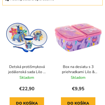
v
a
i
i
e
e
d
p
e
r
n
v
i
k
e
y
p
v
ý
r
p
o
i
d
s
u
u
Detská protišmyková
Box na desiatu s 3
k
jedálenská sada Lilo &
priehradkami Lilo &
t
Stitch
Stitch, Angel
Skladom
Skladom
o
v
€22,90
€9,95
DO KOŠÍKA
DO KOŠÍKA