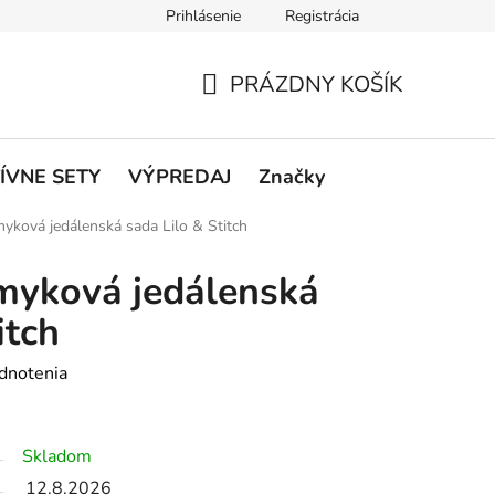
Prihlásenie
Registrácia
rátenie a reklamácie
Podmienky ochrany osobných údajov
O
PRÁZDNY KOŠÍK
NÁKUPNÝ
KOŠÍK
ÍVNE SETY
VÝPREDAJ
Značky
yková jedálenská sada Lilo & Stitch
myková jedálenská
itch
dnotenia
Skladom
12.8.2026