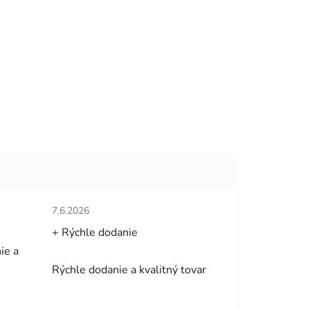
hviezdičiek.
Hodnotenie obchodu je 5 z 5 hviezdičiek.
7.6.2026
+ Rýchle dodanie
ie a
Rýchle dodanie a kvalitný tovar