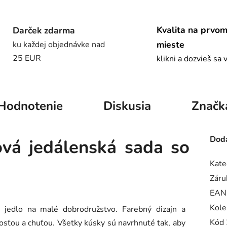
Kvalita na prvo
Darček zdarma
mieste
ku každej objednávke nad
25 EUR
klikni a dozvieš sa 
Hodnotenie
Diskusia
Značk
Doda
vá jedálenská sada so
Kate
Záru
EAN
Kole
 jedlo na malé dobrodružstvo. Farebný dizajn a
Kód 
dosťou a chuťou. Všetky kúsky sú navrhnuté tak, aby