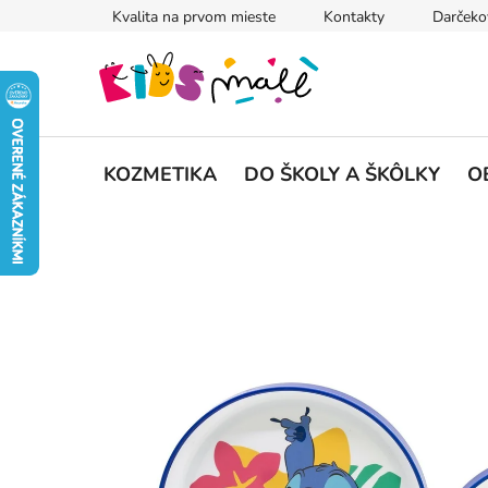
Prejsť
Kvalita na prvom mieste
Kontakty
Darčeko
na
obsah
KOZMETIKA
DO ŠKOLY A ŠKÔLKY
O