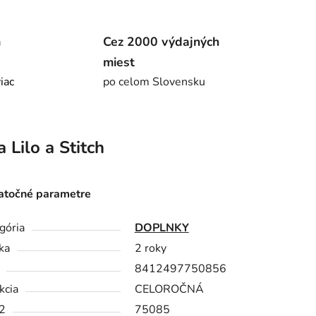
m
Cez 2000 výdajných
miest
viac
po celom Slovensku
a
Lilo a Stitch
točné parametre
gória
DOPLNKY
ka
2 roky
8412497750856
kcia
CELOROČNÁ
2
75085