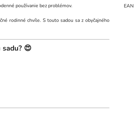
ždodenné používanie bez problémov.
EAN
čné rodinné chvíle. S touto sadou sa z obyčajného
ú sadu? 😍