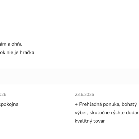
tám a ohňu
ok nie je hračka
tenie obchodu je 5 z 5 hviezdičiek.
Hodnotenie obchodu je 5 z 5 
026
23.6.2026
spokojna
+ Prehľadná ponuka, bohatý
výber, skutočne rýchle dodan
kvalitný tovar