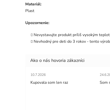
Materiál:
Plast
Upozornenie:
Nevystavujte produkt príliš vysokým teplo
Nevhodný pre deti do 3 rokov - tento výrob
Hodnotenie obchodu je 5 z 5 hviezdičiek.
Hodno
10.7.2026
24.6.2
Kupovala som len raz
Som 