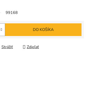
99168
DO KOŠÍKA
Strážiť
Zdieľať