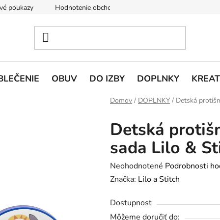
vé poukazy
Hodnotenie obchodu
Doprava a platba
V
BLEČENIE
OBUV
DO IZBY
DOPLNKY
KREAT
Domov
/
DOPLNKY
/
Detská protišm
Detská protiš
sada Lilo & St
Priemerné
Neohodnotené
Podrobnosti ho
hodnotenie
Značka:
Lilo a Stitch
produktu
Dostupnosť
je
Môžeme doručiť do:
0,0