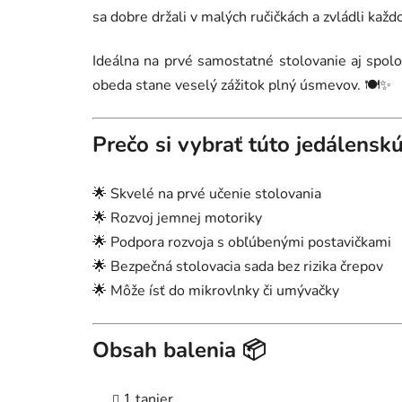
sa dobre držali v malých ručičkách a zvládli ka
Ideálna na prvé samostatné stolovanie aj spolo
obeda stane veselý zážitok plný úsmevov. 🍽️✨
Prečo si vybrať túto jedálensk
🌟 Skvelé na prvé učenie stolovania
🌟 Rozvoj jemnej motoriky
🌟 Podpora rozvoja s obľúbenými postavičkami
🌟 Bezpečná stolovacia sada bez rizika črepov
🌟 Môže ísť do mikrovlnky či umývačky
Obsah balenia 📦
1 tanier