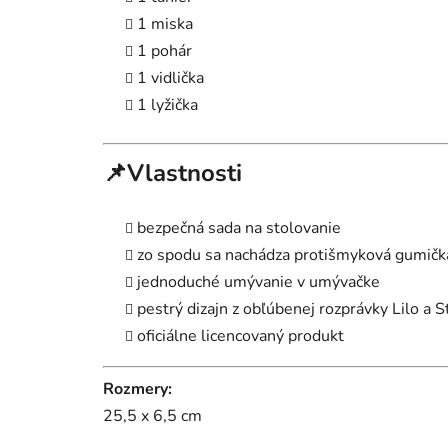
1 miska
1 pohár
1 vidlička
1 lyžička
📌Vlastnosti
bezpečná sada na stolovanie
zo spodu sa nachádza protišmyková gumička -
jednoduché umývanie v umývačke
pestrý dizajn z obľúbenej rozprávky Lilo a S
oficiálne licencovaný produkt
Rozmery:
25,5 x 6,5 cm