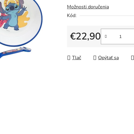
Možnosti doručenia
z
5
Kód:
hviezdičiek.
€22,90
Jednotková cena:
Tlač
Opýtať sa