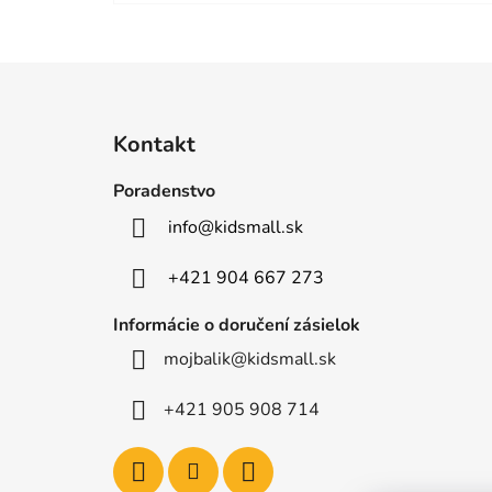
Z
á
Kontakt
p
ä
Poradenstvo
t
info
@
kidsmall.sk
i
e
+421 904 667 273
Informácie o doručení zásielok
mojbalik@kidsmall.sk
+421 905 908 714