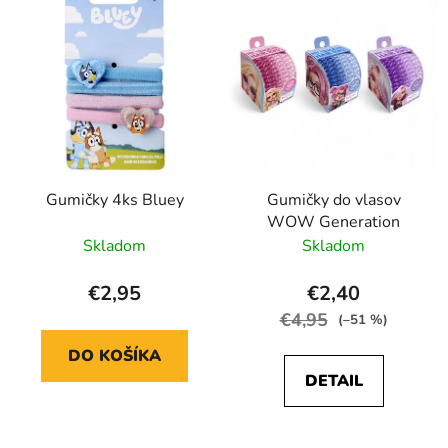
p
p
r
i
o
s
d
p
u
r
k
o
t
d
o
Gumičky 4ks Bluey
Gumičky do vlasov
u
v
WOW Generation
k
Skladom
Skladom
t
o
€2,95
€2,40
v
€4,95
(–51 %)
DO KOŠÍKA
DETAIL