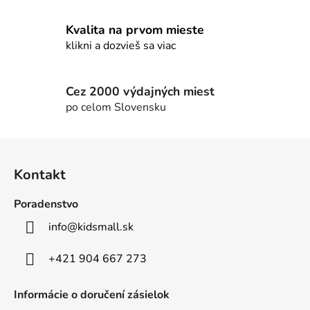
v
k
Kvalita na prvom mieste
y
klikni a dozvieš sa viac
v
ý
p
Cez 2000 výdajných miest
i
po celom Slovensku
s
u
Z
á
Kontakt
p
ä
Poradenstvo
t
info
@
kidsmall.sk
i
e
+421 904 667 273
Informácie o doručení zásielok