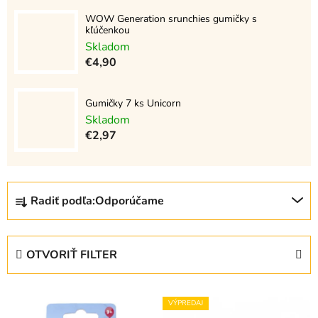
WOW Generation srunchies gumičky s
kľúčenkou
Skladom
€4,90
Gumičky 7 ks Unicorn
Skladom
€2,97
R
Radiť podľa:
Odporúčame
a
d
e
OTVORIŤ FILTER
n
i
V
e
VÝPREDAJ
ý