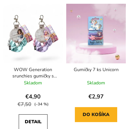
WOW Generation
Gumičky 7 ks Unicorn
srunchies gumičky s
kľúčenkou
Skladom
Skladom
€4,90
€2,97
€7,50
(–34 %)
DO KOŠÍKA
DETAIL