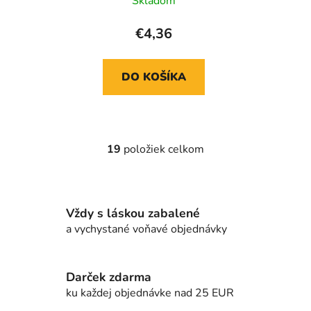
Skladom
€4,36
DO KOŠÍKA
19
položiek celkom
O
v
l
á
Vždy s láskou zabalené
d
a vychystané voňavé objednávky
a
c
i
e
Darček zdarma
p
ku každej objednávke nad 25 EUR
r