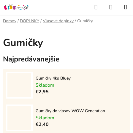
Prejsť
Hľadať
NÁKUP
na
KOŠÍK
obsah
Domov
/
DOPLNKY
/
Vlasové doplnky
/
Gumičky
Gumičky
Najpredávanejšie
Gumičky 4ks Bluey
Skladom
€2,95
Gumičky do vlasov WOW Generation
Skladom
€2,40