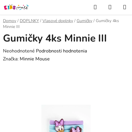
Prejsť
Hľadať
NÁKUP
na
KOŠÍK
obsah
Domov
/
DOPLNKY
/
Vlasové doplnky
/
Gumičky
/
Gumičky 4ks
Minnie III
Gumičky 4ks Minnie III
Priemerné
Neohodnotené
Podrobnosti hodnotenia
hodnotenie
Značka:
Minnie Mouse
produktu
je
0,0
z
5
hviezdičiek.