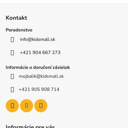
Z
á
Kontakt
p
ä
Poradenstvo
t
info
@
kidsmall.sk
i
e
+421 904 667 273
Informácie o doručení zásielok
mojbalik@kidsmall.sk
+421 905 908 714
Informácie pre vás