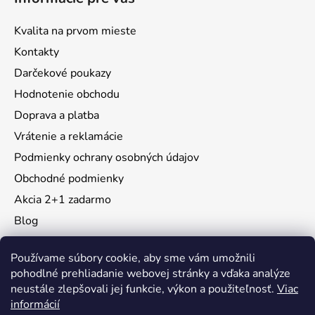
Kvalita na prvom mieste
Kontakty
Darčekové poukazy
Hodnotenie obchodu
Doprava a platba
Vrátenie a reklamácie
Podmienky ochrany osobných údajov
Obchodné podmienky
Akcia 2+1 zadarmo
Blog
Moja objednávka
Používame súbory cookie, aby sme vám umožnili
pohodlné prehliadanie webovej stránky a vďaka analýze
neustále zlepšovali jej funkcie, výkon a použiteľnosť.
Viac
Instagram
informácií