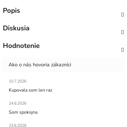
Popis
Diskusia
Hodnotenie
Hodnotenie obchodu je 5 z 5 hviezdičiek.
10.7.2026
Kupovala som len raz
Hodnotenie obchodu je 5 z 5 hviezdičiek.
24.6.2026
Som spokojna
Hodnotenie obchodu je 5 z 5 hviezdičiek.
23.6.2026