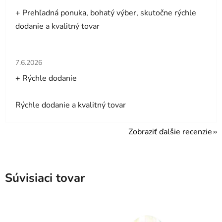
+ Prehľadná ponuka, bohatý výber, skutočne rýchle
dodanie a kvalitný tovar
Hodnotenie obchodu je 5 z 5 hviezdičiek.
7.6.2026
+ Rýchle dodanie
Rýchle dodanie a kvalitný tovar
Zobraziť ďalšie recenzie
Súvisiaci tovar