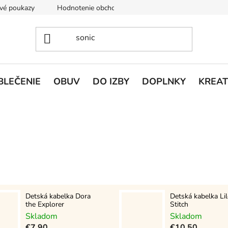
vé poukazy
Hodnotenie obchodu
Doprava a platba
V
BLEČENIE
OBUV
DO IZBY
DOPLNKY
KREAT
Detská kabelka Dora
Detská kabelka Li
the Explorer
Stitch
Skladom
Skladom
€7,90
€10,50