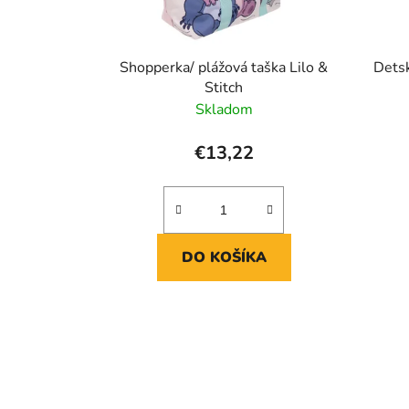
u
k
t
Shopperka/ plážová taška Lilo &
Detsk
o
Stitch
v
Skladom
€13,22
DO KOŠÍKA