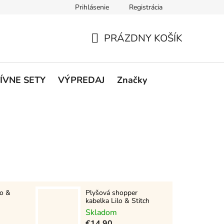
Prihlásenie
Registrácia
rátenie a reklamácie
Podmienky ochrany osobných údajov
O
PRÁZDNY KOŠÍK
NÁKUPNÝ
KOŠÍK
ÍVNE SETY
VÝPREDAJ
Značky
lo &
Plyšová shopper
kabelka Lilo & Stitch
Skladom
€14,90