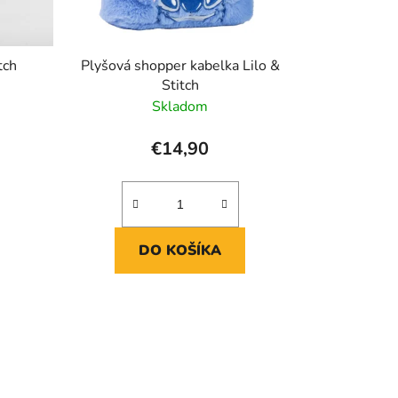
v
tch
Plyšová shopper kabelka Lilo &
Stitch
Skladom
€14,90
DO KOŠÍKA