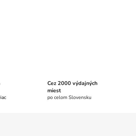
m
Cez 2000 výdajných
miest
viac
po celom Slovensku