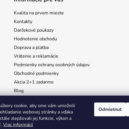
v
k
Kvalita na prvom mieste
y
v
Kontakty
ý
Darčekové poukazy
p
Hodnotenie obchodu
i
s
Doprava a platba
u
Vrátenie a reklamácie
Podmienky ochrany osobných údajov
Obchodné podmienky
Akcia 2+1 zadarmo
Blog
Moja objednávka
úbory cookie, aby sme vám umožnili
Odmietnuť
ehliadanie webovej stránky a vďaka
Instagram
tále zlepšovali jej funkcie, výkon a
ť.
Viac informácií