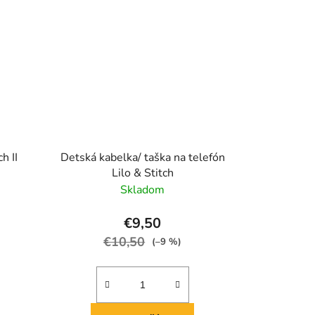
h II
Detská kabelka/ taška na telefón
Lilo & Stitch
Skladom
€9,50
€10,50
(–9 %)