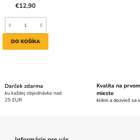
€12,90
DO KOŠÍKA
O
v
l
Kvalita na prvo
Darček zdarma
á
mieste
ku každej objednávke nad
d
25 EUR
a
klikni a dozvieš sa 
c
i
e
p
r
Informácie pre vás