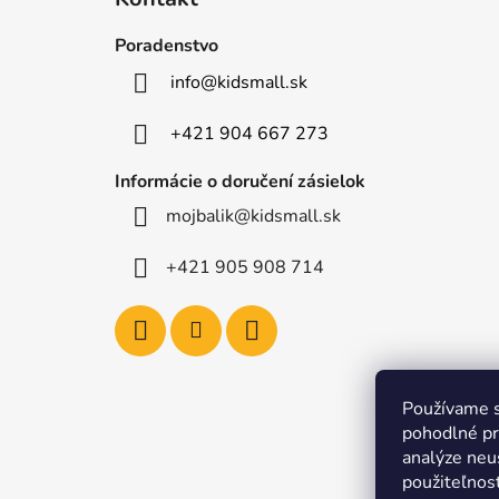
p
ä
Poradenstvo
t
info
@
kidsmall.sk
i
e
+421 904 667 273
Informácie o doručení zásielok
mojbalik@kidsmall.sk
+421 905 908 714
Používame s
pohodlné pr
analýze neus
použiteľnos