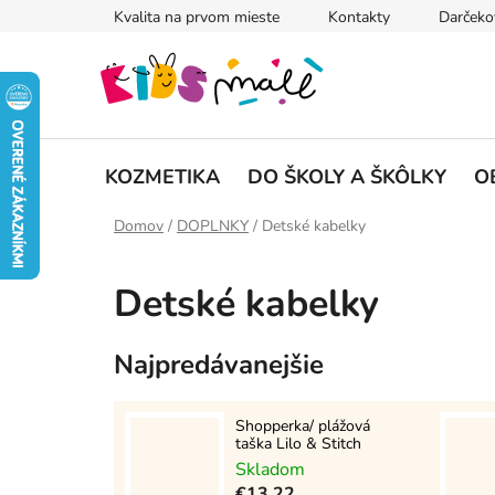
Prejsť
Kvalita na prvom mieste
Kontakty
Darčeko
na
obsah
KOZMETIKA
DO ŠKOLY A ŠKÔLKY
O
Domov
/
DOPLNKY
/
Detské kabelky
Detské kabelky
Najpredávanejšie
Shopperka/ plážová
taška Lilo & Stitch
Skladom
€13,22