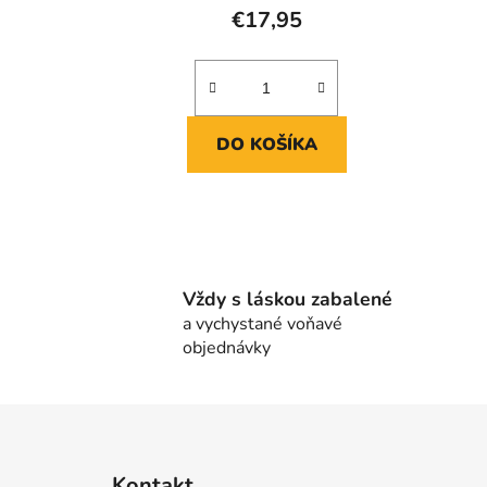
€17,95
DO KOŠÍKA
Vždy s láskou zabalené
a vychystané voňavé
objednávky
Z
á
Kontakt