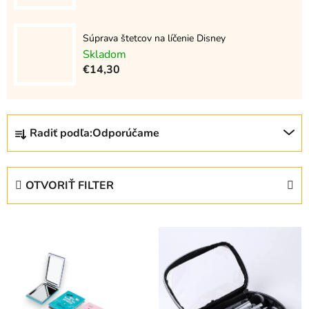
Súprava štetcov na líčenie Disney
Skladom
€14,30
R
Radiť podľa:
Odporúčame
a
d
e
OTVORIŤ FILTER
n
i
V
e
ý
p
p
r
i
o
s
d