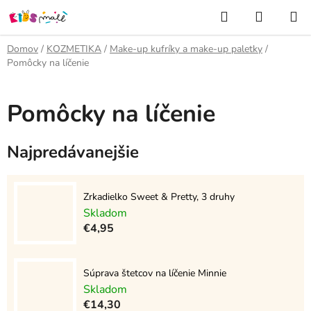
Prejsť
Hľadať
NÁKUP
na
KOŠÍK
obsah
Domov
/
KOZMETIKA
/
Make-up kufríky a make-up paletky
/
Pomôcky na líčenie
Pomôcky na líčenie
Najpredávanejšie
Zrkadielko Sweet & Pretty, 3 druhy
Skladom
€4,95
Súprava štetcov na líčenie Minnie
Skladom
€14,30