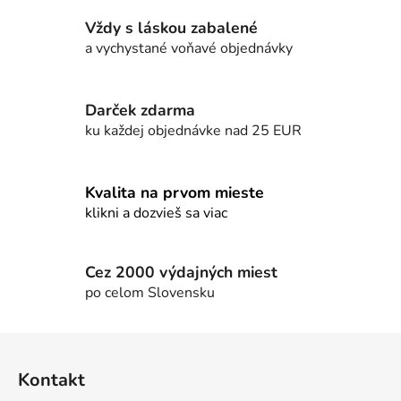
á
Vždy s láskou zabalené
d
a vychystané voňavé objednávky
a
c
i
e
Darček zdarma
p
ku každej objednávke nad 25 EUR
r
v
k
Kvalita na prvom mieste
y
klikni a dozvieš sa viac
v
ý
p
Cez 2000 výdajných miest
i
po celom Slovensku
s
u
Z
á
Kontakt
p