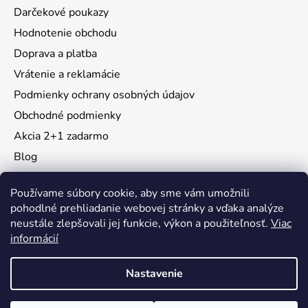
Darčekové poukazy
Hodnotenie obchodu
Doprava a platba
Vrátenie a reklamácie
Podmienky ochrany osobných údajov
Obchodné podmienky
Akcia 2+1 zadarmo
Blog
Moja objednávka
Používame súbory cookie, aby sme vám umožnili
pohodlné prehliadanie webovej stránky a vďaka analýze
neustále zlepšovali jej funkcie, výkon a použiteľnosť.
Viac
Instagram
informácií
Nastavenie
Vytvoril Shoptet