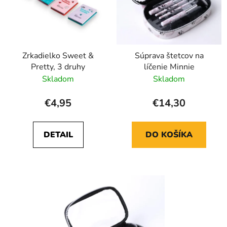
p
u
r
k
o
t
d
o
Zrkadielko Sweet &
Súprava štetcov na
u
v
Pretty, 3 druhy
líčenie Minnie
k
Skladom
Skladom
t
o
€4,95
€14,30
v
DETAIL
DO KOŠÍKA