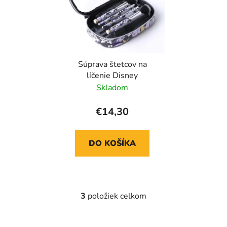
Súprava štetcov na
líčenie Disney
Skladom
€14,30
DO KOŠÍKA
3
položiek celkom
O
v
l