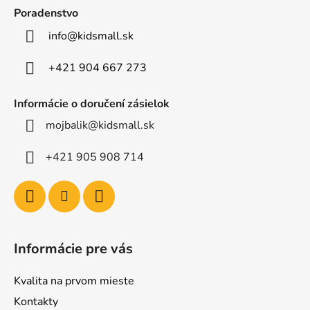
ä
Poradenstvo
t
info
@
kidsmall.sk
i
e
+421 904 667 273
Informácie o doručení zásielok
mojbalik@kidsmall.sk
+421 905 908 714
Informácie pre vás
Kvalita na prvom mieste
Kontakty