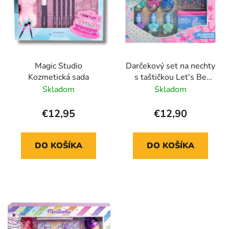
v
p
v
r
k
o
y
d
v
ý
u
p
Magic Studio
Darčekový set na nechty
k
i
Kozmetická sada
s taštičkou Let's Be
t
s
Mermaids
Skladom
Skladom
o
u
v
€12,95
€12,90
DO KOŠÍKA
DO KOŠÍKA