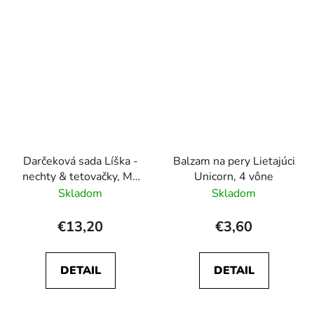
Darčeková sada Líška -
Balzam na pery Lietajúci
nechty & tetovačky, My
Unicorn, 4 vône
Best Friends
Skladom
Skladom
€13,20
€3,60
DETAIL
DETAIL