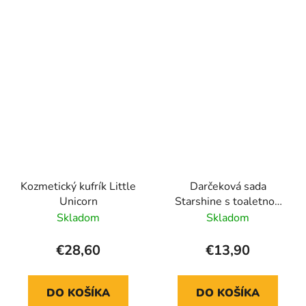
Kozmetický kufrík Little
Darčeková sada
Unicorn
Starshine s toaletnou
vodou 100 ml
Skladom
Skladom
€28,60
€13,90
DO KOŠÍKA
DO KOŠÍKA