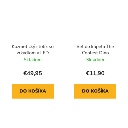
Kozmetický stolík so
Set do kúpeľa The
zrkadlom a LED
Coolest Dino
osvetlením
Skladom
Skladom
€49,95
€11,90
DO KOŠÍKA
DO KOŠÍKA