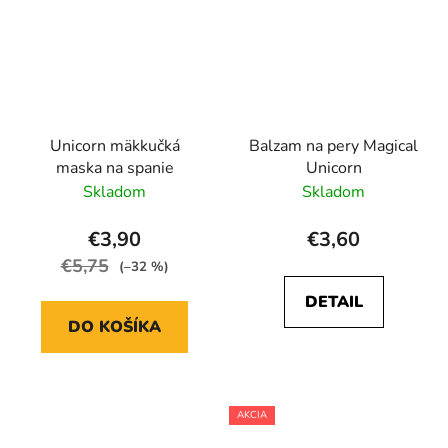
Unicorn mäkkučká
Balzam na pery Magical
maska na spanie
Unicorn
Skladom
Skladom
€3,90
€3,60
€5,75
(–32 %)
DETAIL
DO KOŠÍKA
AKCIA