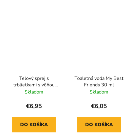
Telový sprej s
Toaletná voda My Best
trblietkami s vôňou
Friends 30 ml
hrozna
Skladom
Skladom
€6,95
€6,05
DO KOŠÍKA
DO KOŠÍKA