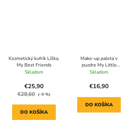
Kozmetický kufrík Líška,
Make-up paleta v
My Best Friends
puzdre My Little
Unicorn
Skladom
Skladom
€25,90
€16,90
€28,60
(–9 %)
DO KOŠÍKA
DO KOŠÍKA