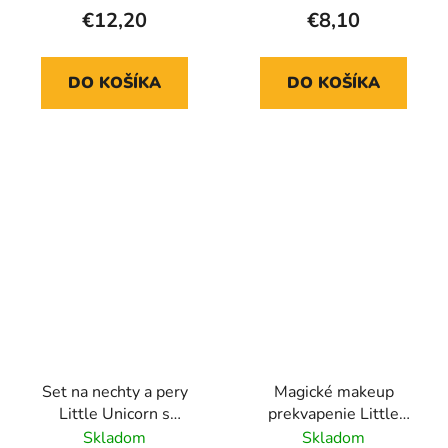
€12,20
€8,10
DO KOŠÍKA
DO KOŠÍKA
Set na nechty a pery
Magické makeup
Little Unicorn s
prekvapenie Little
úložným boxom
Unicorn
Skladom
Skladom