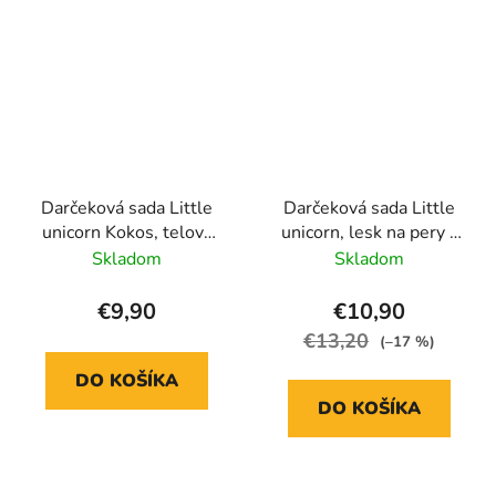
Darčeková sada Little
Darčeková sada Little
unicorn Kokos, telový
unicorn, lesk na pery v
sprej + balzam na pery
hodinkách, laky na
Skladom
Skladom
nechty a pilník
€9,90
€10,90
€13,20
(–17 %)
DO KOŠÍKA
DO KOŠÍKA