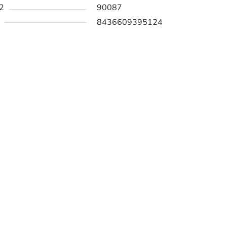
2
90087
8436609395124