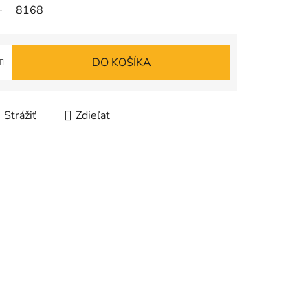
8168
DO KOŠÍKA
Strážiť
Zdieľať