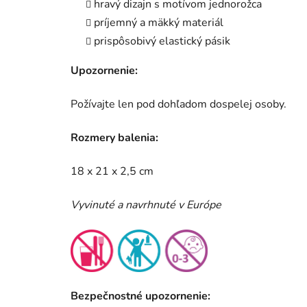
hravý dizajn s motívom jednorožca
príjemný a mäkký materiál
prispôsobivý elastický pásik
Upozornenie:
Požívajte len pod dohľadom dospelej osoby.
Rozmery balenia:
18 x 21 x 2,5 cm
Vyvinuté a navrhnuté v Európe
Bezpečnostné upozornenie: