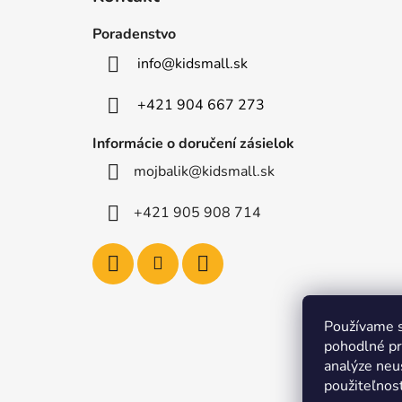
p
ä
Poradenstvo
t
info
@
kidsmall.sk
i
e
+421 904 667 273
Informácie o doručení zásielok
mojbalik@kidsmall.sk
+421 905 908 714
Používame s
pohodlné pr
analýze neus
použiteľnos