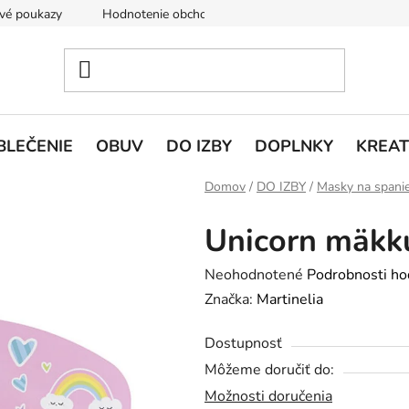
vé poukazy
Hodnotenie obchodu
Doprava a platba
V
BLEČENIE
OBUV
DO IZBY
DOPLNKY
KREAT
Domov
/
DO IZBY
/
Masky na spanie
Unicorn mäkk
Priemerné
Neohodnotené
Podrobnosti ho
hodnotenie
Značka:
Martinelia
produktu
Dostupnosť
je
Môžeme doručiť do:
0,0
Možnosti doručenia
z