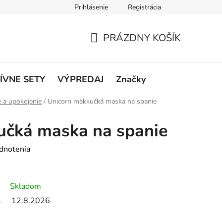
Prihlásenie
Registrácia
rátenie a reklamácie
Podmienky ochrany osobných údajov
O
PRÁZDNY KOŠÍK
NÁKUPNÝ
KOŠÍK
ÍVNE SETY
VÝPREDAJ
Značky
 a upokojenie
/
Unicorn mäkkučká maska na spanie
učká maska na spanie
dnotenia
Skladom
12.8.2026