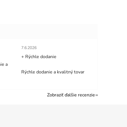
hviezdičiek.
Hodnotenie obchodu je 5 z 5 hviezdičiek.
7.6.2026
+ Rýchle dodanie
ie a
Rýchle dodanie a kvalitný tovar
Zobraziť ďalšie recenzie