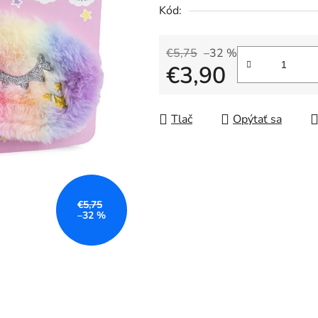
5
Kód:
hviezdičiek.
€5,75
–32 %
€3,90
Jednotková cena:
Tlač
Opýtať sa
€5,75
–32 %