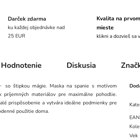
Kvalita na prvo
Darček zdarma
mieste
ku každej objednávke nad
25 EUR
klikni a dozvieš sa 
Hodnotenie
Diskusia
Znač
 so štipkou mágie. Maska na spanie s motívom
Doda
k príjemných materiálov pre maximálne pohodlie.
nalé prispôsobenie a vytvára ideálne podmienky pre
Kate
dodenné použitie doma.
EAN
Kole
Vek