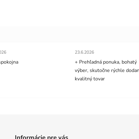
tenie obchodu je 5 z 5 hviezdičiek.
Hodnotenie obchodu je 5 z 5 
026
23.6.2026
spokojna
+ Prehľadná ponuka, bohatý
výber, skutočne rýchle dodan
kvalitný tovar
Informácie pre vás