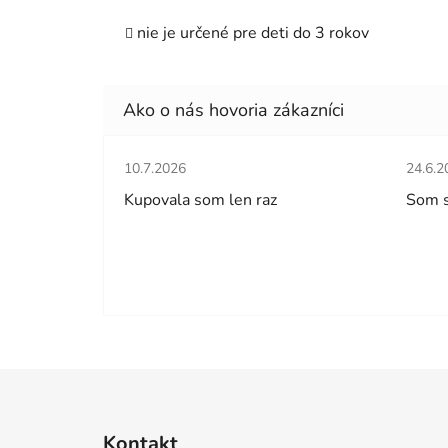
nie je určené pre deti do 3 rokov
Hodnotenie obchodu je 5 z 5 hviezdičiek.
Hodno
10.7.2026
24.6.2
Kupovala som len raz
Som 
Z
á
Kontakt