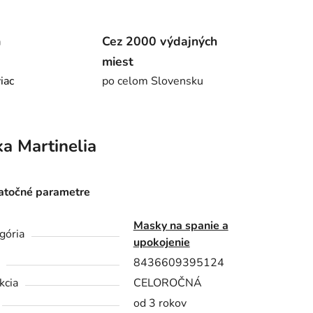
m
Cez 2000 výdajných
miest
viac
po celom Slovensku
ka
Martinelia
točné parametre
Masky na spanie a
gória
upokojenie
8436609395124
kcia
CELOROČNÁ
od 3 rokov