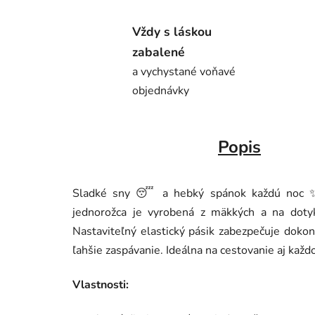
Vždy s láskou
zabalené
a vychystané voňavé
objednávky
Popis
Sladké sny 😴 a hebký spánok každú noc ✨
jednorožca je vyrobená z mäkkých a na doty
Nastaviteľný elastický pásik zabezpečuje doko
ľahšie zaspávanie. Ideálna na cestovanie aj kaž
Vlastnosti: