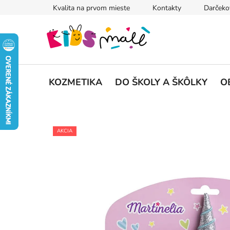
Prejsť
Kvalita na prvom mieste
Kontakty
Darčeko
na
obsah
KOZMETIKA
DO ŠKOLY A ŠKÔLKY
O
AKCIA