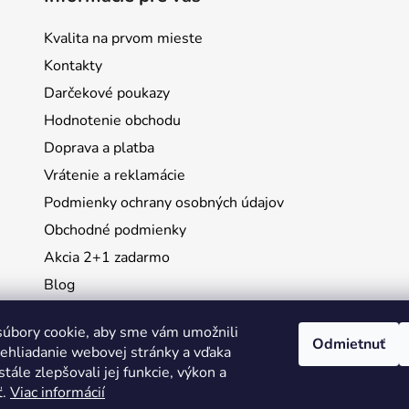
Kvalita na prvom mieste
Kontakty
Darčekové poukazy
Hodnotenie obchodu
Doprava a platba
Vrátenie a reklamácie
Podmienky ochrany osobných údajov
Obchodné podmienky
Akcia 2+1 zadarmo
Blog
Moja objednávka
úbory cookie, aby sme vám umožnili
Odmietnuť
ehliadanie webovej stránky a vďaka
Instagram
tále zlepšovali jej funkcie, výkon a
ť.
Viac informácií