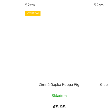
52cm
52cm
VÝPREDAJ
Zimná čiapka Peppa Pig
3-se
Skladom
€5,95