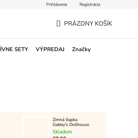
Prihlásenie
Registrácia
rátenie a reklamácie
Podmienky ochrany osobných údajov
O
PRÁZDNY KOŠÍK
NÁKUPNÝ
KOŠÍK
ÍVNE SETY
VÝPREDAJ
Značky
Zimná čiapka
Gabby's Dollhouse
Skladom