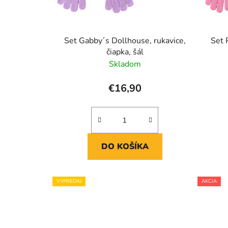
u
k
t
Set Gabby´s Dollhouse, rukavice,
Set 
o
čiapka, šál
v
Skladom
€16,90
DO KOŠÍKA
VÝPREDAJ
AKCIA