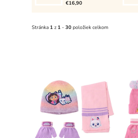
€16,90
Stránka
1
z
1
-
30
položiek celkom
V
ý
p
i
s
p
r
o
d