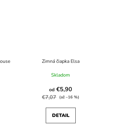
house
Zimná čiapka Elsa
Skladom
€5,90
od
€7,07
(až –16 %)
DETAIL