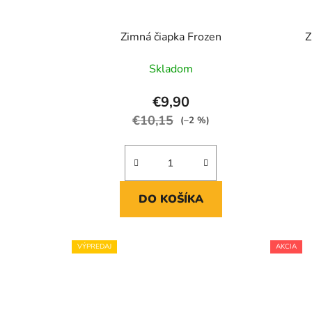
Zimná čiapka Frozen
Z
Skladom
€9,90
€10,15
(–2 %)
DO KOŠÍKA
VÝPREDAJ
AKCIA