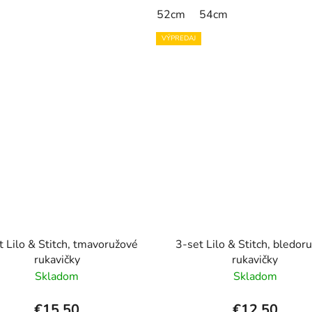
52cm
54cm
VÝPREDAJ
t Lilo & Stitch, tmavoružové
3-set Lilo & Stitch, bledor
rukavičky
rukavičky
Skladom
Skladom
€15,50
€12,50