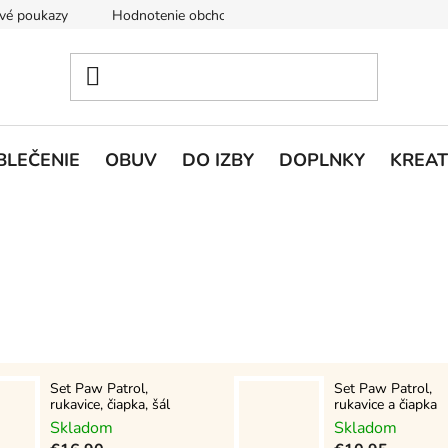
vé poukazy
Hodnotenie obchodu
Doprava a platba
V
BLEČENIE
OBUV
DO IZBY
DOPLNKY
KREAT
Set Paw Patrol,
Set Paw Patrol,
rukavice, čiapka, šál
rukavice a čiapka
Skladom
Skladom