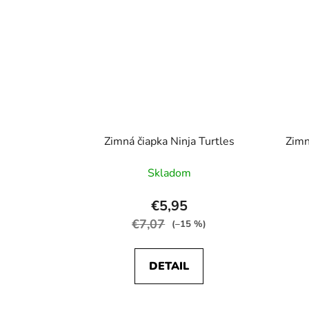
Zimná čiapka Ninja Turtles
Zimn
Skladom
€5,95
€7,07
(–15 %)
DETAIL