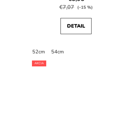
€7,07
(–15 %)
DETAIL
52cm
54cm
AKCIA