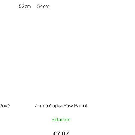
52cm
54cm
užové
Zimná čiapka Paw Patrol
Skladom
€7,07