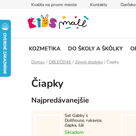
Prejsť
Kvalita na prvom mieste
Kontakty
Darčeko
na
obsah
KOZMETIKA
DO ŠKOLY A ŠKÔLKY
O
Domov
/
OBLEČENIE
/
Zimné doplnky
/
Čiapky
Čiapky
Najpredávanejšie
Set Gabby´s
Dollhouse, rukavice,
čiapka, šál
Skladom