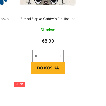
v
čiapka
Zimná čiapka Gabby's Dollhouse
Skladom
€8,90
DO KOŠÍKA
AKCIA