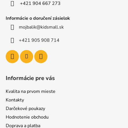
e
+421 904 667 273
Informácie o doručení zásielok
mojbalik@kidsmall.sk
+421 905 908 714
Informácie pre vás
Kvalita na prvom mieste
Kontakty
Darčekové poukazy
Hodnotenie obchodu
Doprava a platba