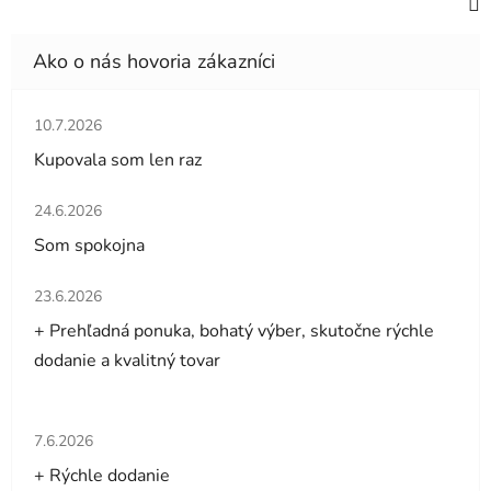
Hodnotenie obchodu je 5 z 5 hviezdičiek.
10.7.2026
Kupovala som len raz
Hodnotenie obchodu je 5 z 5 hviezdičiek.
24.6.2026
Som spokojna
Hodnotenie obchodu je 5 z 5 hviezdičiek.
23.6.2026
+ Prehľadná ponuka, bohatý výber, skutočne rýchle
dodanie a kvalitný tovar
Hodnotenie obchodu je 5 z 5 hviezdičiek.
7.6.2026
+ Rýchle dodanie