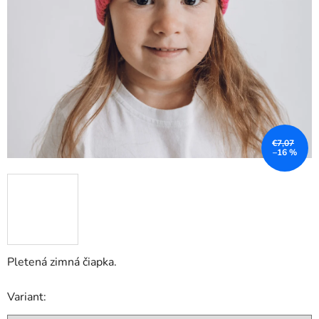
€7,07
–16 %
Pletená zimná čiapka.
Variant: