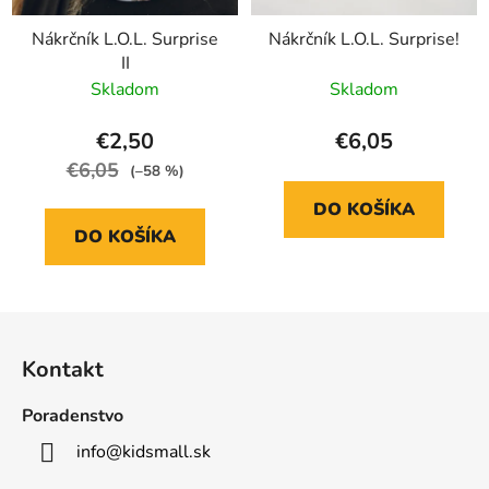
Nákrčník L.O.L. Surprise
Nákrčník L.O.L. Surprise!
II
Skladom
Skladom
€2,50
€6,05
€6,05
(–58 %)
DO KOŠÍKA
DO KOŠÍKA
Z
á
Kontakt
p
ä
Poradenstvo
t
info
@
kidsmall.sk
i