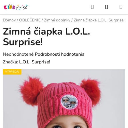
Prejsť
Hľadať
NÁKUP
na
KOŠÍK
obsah
Domov
/
OBLEČENIE
/
Zimné doplnky
/
Zimná čiapka L.O.L. Surprise!
Zimná čiapka L.O.L.
Surprise!
Priemerné
Neohodnotené
Podrobnosti hodnotenia
hodnotenie
Značka:
L.O.L. Surprise!
produktu
VÝPREDAJ
je
0,0
z
5
hviezdičiek.