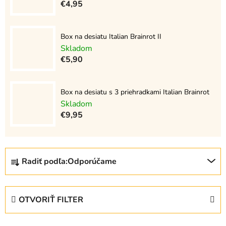
€4,95
Box na desiatu Italian Brainrot II
Skladom
€5,90
Box na desiatu s 3 priehradkami Italian Brainrot
Skladom
€9,95
R
Radiť podľa:
Odporúčame
a
d
e
OTVORIŤ FILTER
n
i