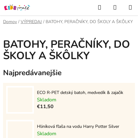
Prejsť
Hľadať
NÁKUP
na
KOŠÍK
obsah
Domov
/
VÝPREDAJ
/
BATOHY, PERAČNÍKY, DO ŠKOLY A ŠKÔLKY
BATOHY, PERAČNÍKY, DO
ŠKOLY A ŠKÔLKY
Najpredávanejšie
ECO R-PET detský batoh, medvedík & zajačik
Skladom
€11,50
Hliníková fľaša na vodu Harry Potter Silver
Skladom