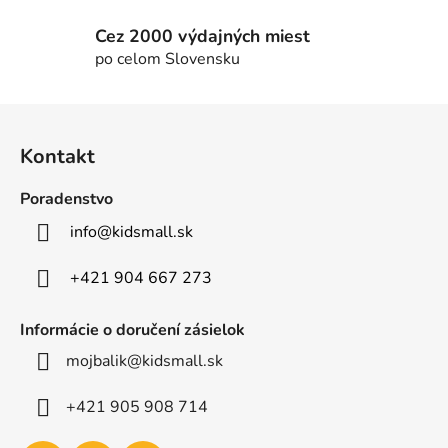
ý
p
Cez 2000 výdajných miest
i
po celom Slovensku
s
u
Z
á
Kontakt
p
ä
Poradenstvo
t
info
@
kidsmall.sk
i
e
+421 904 667 273
Informácie o doručení zásielok
mojbalik@kidsmall.sk
+421 905 908 714