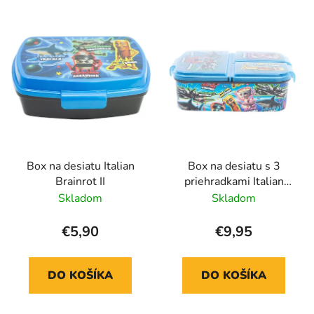
V
e
ý
p
p
r
i
o
s
d
p
u
r
k
o
t
d
o
Box na desiatu Italian
Box na desiatu s 3
u
v
Brainrot II
priehradkami Italian
k
Brainrot
Skladom
Skladom
t
o
€5,90
€9,95
v
DO KOŠÍKA
DO KOŠÍKA