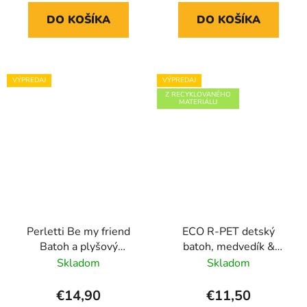
DO KOŠÍKA
DO KOŠÍKA
VÝPREDAJ
VÝPREDAJ
Z RECYKLOVANÉHO
MATERIÁLU
Perletti Be my friend
ECO R-PET detský
Batoh a plyšový
batoh, medvedík &
kamarát tiger Joe
zajačik
Skladom
Skladom
€14,90
€11,50