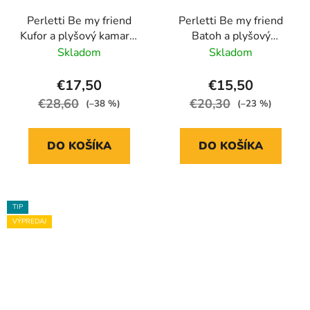
Perletti Be my friend
Perletti Be my friend
Kufor a plyšový kamarát
Batoh a plyšový
dinosaurus Tim Rex
kamarát sloník Allie
Skladom
Skladom
€17,50
€15,50
€28,60
€20,30
(–38 %)
(–23 %)
DO KOŠÍKA
DO KOŠÍKA
TIP
VÝPREDAJ