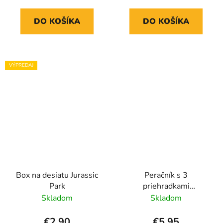
DO KOŠÍKA
DO KOŠÍKA
VÝPREDAJ
Box na desiatu Jurassic
Peračník s 3
Park
priehradkami
Spiderman
Skladom
Skladom
€2,90
€5,95