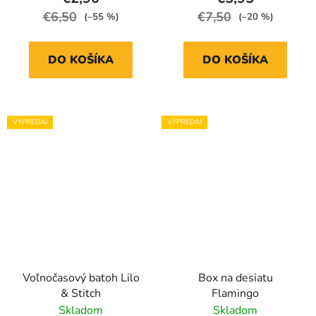
€6,50
€7,50
(–55 %)
(–20 %)
DO KOŠÍKA
DO KOŠÍKA
VÝPREDAJ
VÝPREDAJ
Voľnočasový batoh Lilo
Box na desiatu
& Stitch
Flamingo
Skladom
Skladom