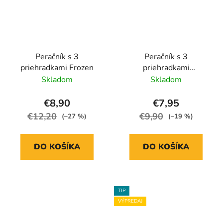
Peračník s 3
Peračník s 3
priehradkami Frozen
priehradkami
Spiderman
Skladom
Skladom
€8,90
€7,95
€12,20
€9,90
(–27 %)
(–19 %)
DO KOŠÍKA
DO KOŠÍKA
TIP
VÝPREDAJ