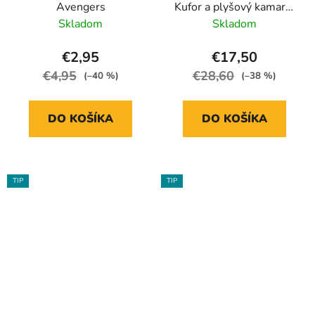
Avengers
Kufor a plyšový kamarát
hrošík Holly
Skladom
Skladom
€2,95
€17,50
€4,95
€28,60
(–40 %)
(–38 %)
DO KOŠÍKA
DO KOŠÍKA
TIP
TIP