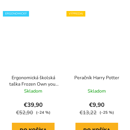
ERGONOMICKÝ
VÝPREDAJ
Ergonomická školská
Peračník Harry Potter
taška Frozen Own your
Destiny
Skladom
Skladom
€39,90
€9,90
€52,90
€13,22
(–24 %)
(–25 %)