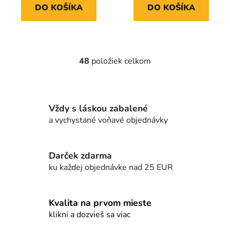
DO KOŠÍKA
DO KOŠÍKA
48
položiek celkom
O
v
l
á
Vždy s láskou zabalené
d
a vychystané voňavé objednávky
a
c
i
e
Darček zdarma
p
ku každej objednávke nad 25 EUR
r
v
k
Kvalita na prvom mieste
y
klikni a dozvieš sa viac
v