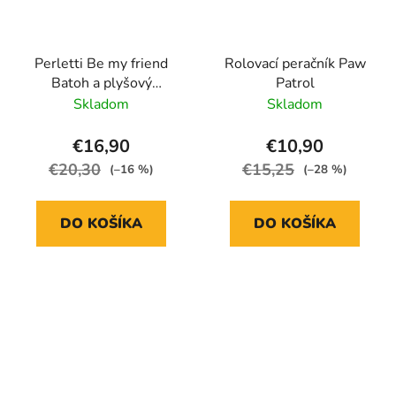
Perletti Be my friend
Rolovací peračník Paw
Batoh a plyšový
Patrol
kamarát jednorožec
Skladom
Skladom
Tiara
€16,90
€10,90
€20,30
€15,25
(–16 %)
(–28 %)
DO KOŠÍKA
DO KOŠÍKA