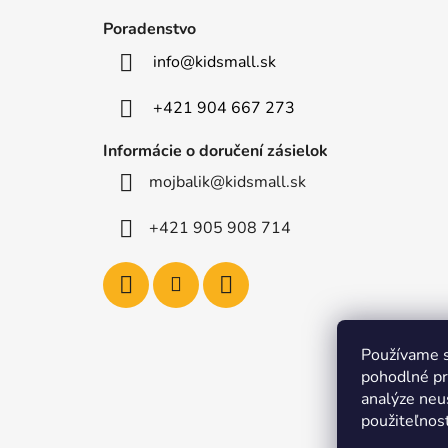
ä
Poradenstvo
t
info
@
kidsmall.sk
i
e
+421 904 667 273
Informácie o doručení zásielok
mojbalik@kidsmall.sk
+421 905 908 714
Používame s
pohodlné pr
analýze neus
použiteľnos