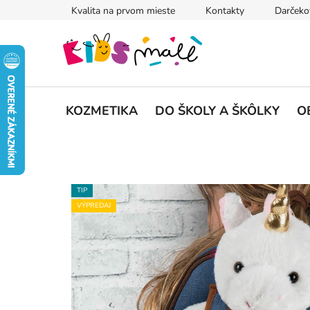
Prejsť
Kvalita na prvom mieste
Kontakty
Darčeko
na
obsah
KOZMETIKA
DO ŠKOLY A ŠKÔLKY
O
TIP
VÝPREDAJ