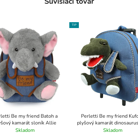
Súvisiaci tovar
TIP
letti Be my friend Batoh a
Perletti Be my friend Kufo
yšový kamarát sloník Allie
plyšový kamarát dinosauru
Rex
Skladom
Skladom