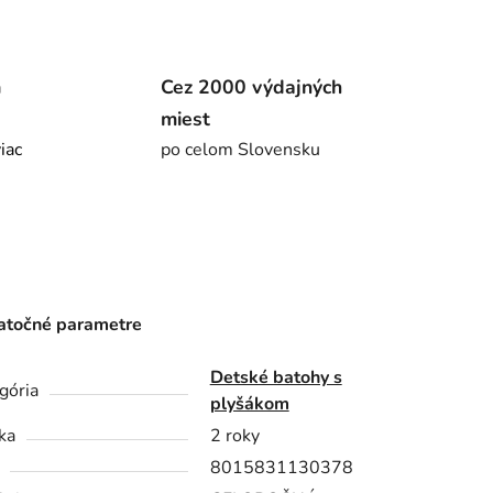
m
Cez 2000 výdajných
miest
viac
po celom Slovensku
točné parametre
Detské batohy s
gória
plyšákom
ka
2 roky
8015831130378