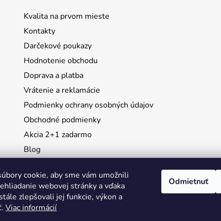
Kvalita na prvom mieste
Kontakty
Darčekové poukazy
Hodnotenie obchodu
Doprava a platba
Vrátenie a reklamácie
Podmienky ochrany osobných údajov
Obchodné podmienky
Akcia 2+1 zadarmo
Blog
Moja objednávka
úbory cookie, aby sme vám umožnili
Odmietnuť
ehliadanie webovej stránky a vďaka
Instagram
tále zlepšovali jej funkcie, výkon a
ť.
Viac informácií