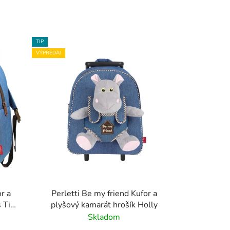
TIP
VÝPREDAJ
r a
Perletti Be my friend Kufor a
s Tim
plyšový kamarát hrošík Holly
Skladom