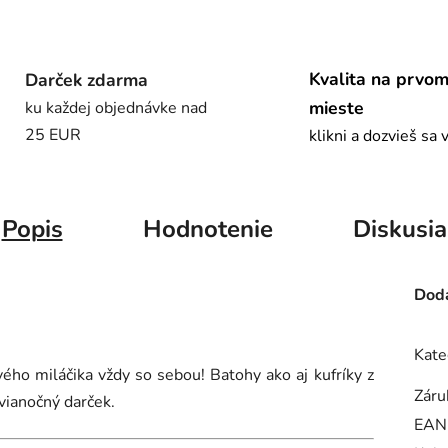
Kvalita na prvo
Darček zdarma
mieste
ku každej objednávke nad
25 EUR
klikni a dozvieš sa 
Popis
Hodnotenie
Diskusia
Doda
Kate
ho miláčika vždy so sebou! Batohy ako aj kufríky z
Záru
 vianočný darček.
EAN