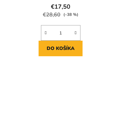
€17,50
€28,60
(–38 %)
DO KOŠÍKA