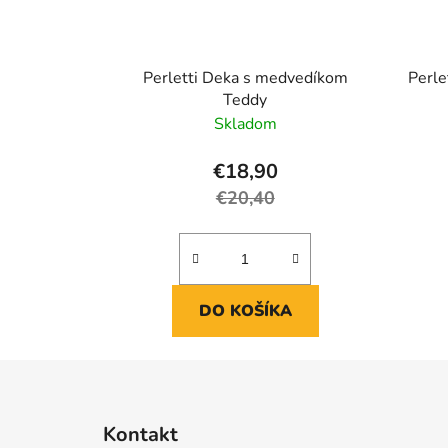
Perletti Deka s medvedíkom
Perle
Teddy
Skladom
€18,90
€20,40
DO KOŠÍKA
Z
á
Kontakt
p