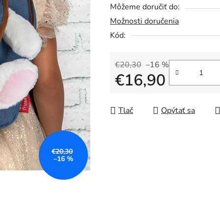
Môžeme doručiť do:
0,0
Možnosti doručenia
z
5
Kód:
hviezdičiek.
€20,30
–16 %
€16,90
Jednotková cena:
Tlač
Opýtať sa
€20,30
–16 %