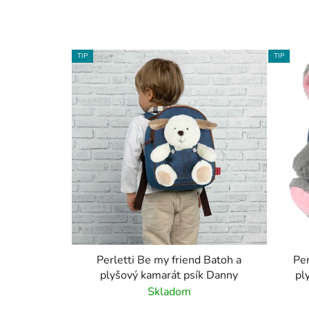
TIP
TIP
Perletti Be my friend Batoh a
Per
plyšový kamarát psík Danny
pl
Skladom