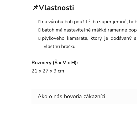
📌Vlastnosti
na výrobu boli použité iba super jemné, he
batoh má nastaviteľné mäkké ramenné popruh
plyšového kamaráta, ktorý je dodávaný 
vlastnú hračku
Rozmery (Š x V x H):
21 x 27 x 9 cm