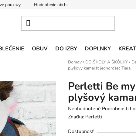
vé poukazy
Hodnotenie obchodu
Doprava a platba
V
BLEČENIE
OBUV
DO IZBY
DOPLNKY
KREAT
Domov
/
DO ŠKOLY A ŠKÔLKY
/
De
plyšový kamarát jednorožec Tiara
Perletti Be my
plyšový kamar
Priemerné
Neohodnotené
Podrobnosti ho
hodnotenie
Značka:
Perletti
produktu
Dostupnosť
je