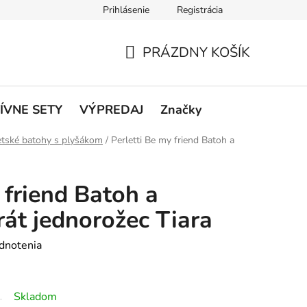
Prihlásenie
Registrácia
rátenie a reklamácie
Podmienky ochrany osobných údajov
O
PRÁZDNY KOŠÍK
NÁKUPNÝ
KOŠÍK
ÍVNE SETY
VÝPREDAJ
Značky
tské batohy s plyšákom
/
Perletti Be my friend Batoh a
 friend Batoh a
át jednorožec Tiara
dnotenia
Skladom