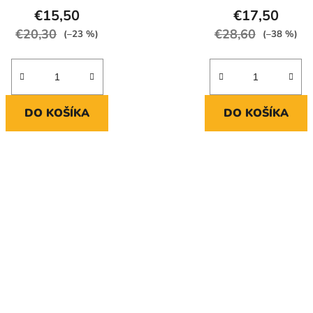
€15,50
€17,50
€20,30
€28,60
(–23 %)
(–38 %)
DO KOŠÍKA
DO KOŠÍKA