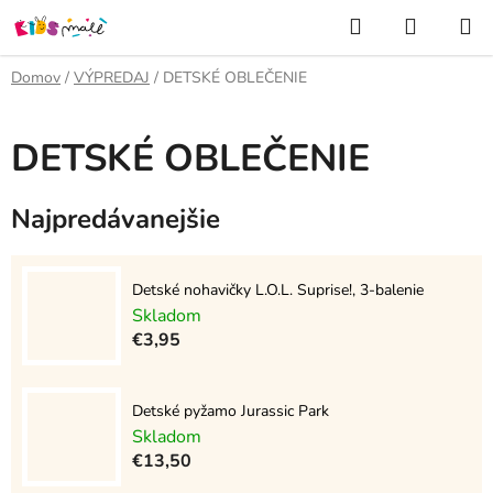
Prejsť
Hľadať
NÁKUP
na
KOŠÍK
obsah
Domov
/
VÝPREDAJ
/
DETSKÉ OBLEČENIE
DETSKÉ OBLEČENIE
Najpredávanejšie
Detské nohavičky L.O.L. Suprise!, 3-balenie
Skladom
€3,95
Detské pyžamo Jurassic Park
Skladom
€13,50