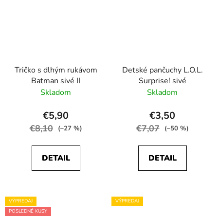
Tričko s dlhým rukávom
Detské pančuchy L.O.L.
Batman sivé II
Surprise! sivé
Skladom
Skladom
€5,90
€3,50
€8,10
€7,07
(–27 %)
(–50 %)
DETAIL
DETAIL
VÝPREDAJ
VÝPREDAJ
POSLEDNÉ KUSY