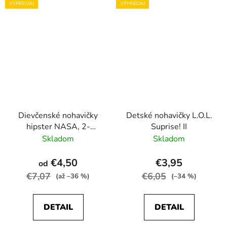
VÝPREDAJ
VÝPREDAJ
Dievčenské nohavičky
Detské nohavičky L.O.L.
hipster NASA, 2-
Suprise! II
balenie
Skladom
Skladom
€4,50
€3,95
od
€7,07
€6,05
(až –36 %)
(–34 %)
DETAIL
DETAIL