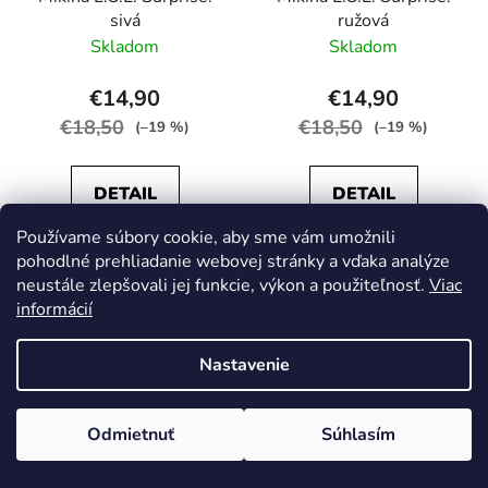
sivá
ružová
Skladom
Skladom
€14,90
€14,90
€18,50
€18,50
(–19 %)
(–19 %)
DETAIL
DETAIL
Používame súbory cookie, aby sme vám umožnili
pohodlné prehliadanie webovej stránky a vďaka analýze
neustále zlepšovali jej funkcie, výkon a použiteľnosť.
Viac
VÝPREDAJ
VÝPREDAJ
informácií
Nastavenie
Odmietnuť
Súhlasím