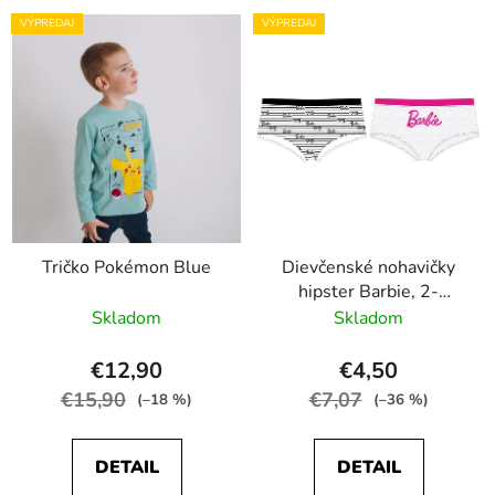
VÝPREDAJ
VÝPREDAJ
Tričko Pokémon Blue
Dievčenské nohavičky
hipster Barbie, 2-
balenie
Skladom
Skladom
€12,90
€4,50
€15,90
€7,07
(–18 %)
(–36 %)
DETAIL
DETAIL