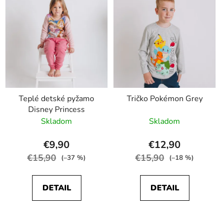
p
p
r
i
o
s
d
p
u
r
k
o
t
d
o
Teplé detské pyžamo
Tričko Pokémon Grey
u
v
Disney Princess
k
Skladom
Skladom
t
o
€9,90
€12,90
v
€15,90
€15,90
(–37 %)
(–18 %)
DETAIL
DETAIL