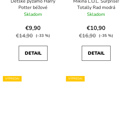
Detské pyžamo Harry
Mikina L.O.L. Surprise!
Potter béžové
Totally Rad modrá
Skladom
Skladom
€9,90
€10,90
€14,90
€16,90
(–33 %)
(–35 %)
DETAIL
DETAIL
VÝPREDAJ
VÝPREDAJ