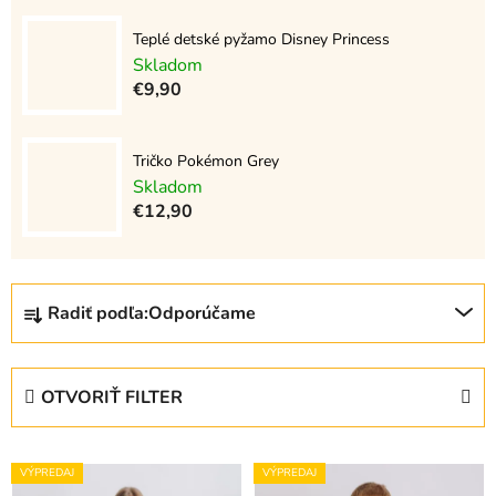
Teplé detské pyžamo Disney Princess
Skladom
€9,90
Tričko Pokémon Grey
Skladom
€12,90
R
Radiť podľa:
Odporúčame
a
d
e
OTVORIŤ FILTER
n
i
V
e
VÝPREDAJ
VÝPREDAJ
ý