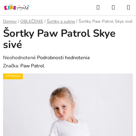
Prejsť
Hľadať
NÁKUP
na
KOŠÍK
obsah
Domov
/
OBLEČENIE
/
Šortky a sukne
/
Šortky Paw Patrol Skye sivé
Šortky Paw Patrol Skye
sivé
Priemerné
Neohodnotené
Podrobnosti hodnotenia
hodnotenie
Značka:
Paw Patrol
produktu
VÝPREDAJ
je
0,0
z
5
hviezdičiek.