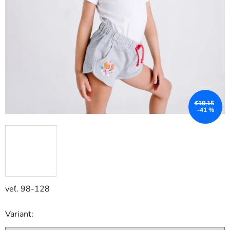
€10,15
–41 %
veľ. 98-128
Variant: