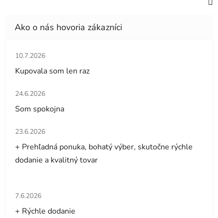
Hodnotenie obchodu je 5 z 5 hviezdičiek.
10.7.2026
Kupovala som len raz
Hodnotenie obchodu je 5 z 5 hviezdičiek.
24.6.2026
Som spokojna
Hodnotenie obchodu je 5 z 5 hviezdičiek.
23.6.2026
+ Prehľadná ponuka, bohatý výber, skutočne rýchle
dodanie a kvalitný tovar
Hodnotenie obchodu je 5 z 5 hviezdičiek.
7.6.2026
+ Rýchle dodanie