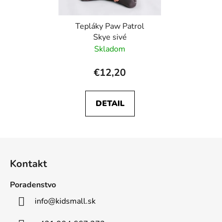
Tepláky Paw Patrol
Skye sivé
Skladom
€12,20
DETAIL
Z
á
Kontakt
p
ä
Poradenstvo
t
info
@
kidsmall.sk
i
e