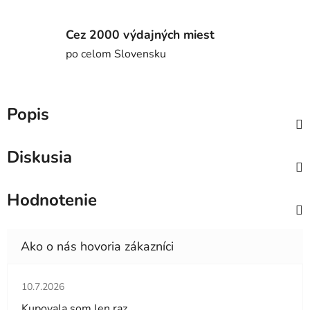
Cez 2000 výdajných miest
po celom Slovensku
Popis
Diskusia
Hodnotenie
Hodnotenie obchodu je 5 z 5 hviezdičiek.
10.7.2026
Kupovala som len raz