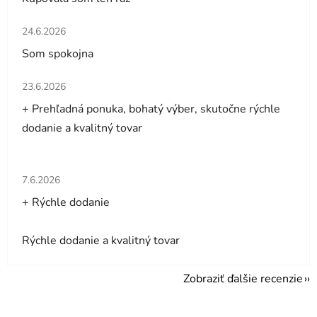
Hodnotenie obchodu je 5 z 5 hviezdičiek.
24.6.2026
Som spokojna
Hodnotenie obchodu je 5 z 5 hviezdičiek.
23.6.2026
+ Prehľadná ponuka, bohatý výber, skutočne rýchle
dodanie a kvalitný tovar
Hodnotenie obchodu je 5 z 5 hviezdičiek.
7.6.2026
+ Rýchle dodanie
Rýchle dodanie a kvalitný tovar
Zobraziť ďalšie recenzie