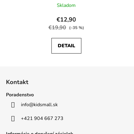
Skladom
€12,90
€19,90
(–35 %)
DETAIL
Z
á
Kontakt
p
ä
Poradenstvo
t
info
@
kidsmall.sk
i
e
+421 904 667 273