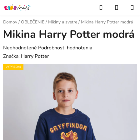
Prejsť
Hľadať
NÁKUP
na
KOŠÍK
obsah
Domov
/
OBLEČENIE
/
Mikiny a svetre
/
Mikina Harry Potter modrá
Mikina Harry Potter modrá
Priemerné
Neohodnotené
Podrobnosti hodnotenia
hodnotenie
Značka:
Harry Potter
produktu
VÝPREDAJ
je
0,0
z
5
hviezdičiek.