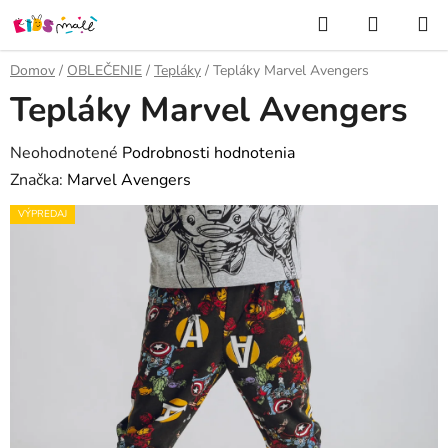
Prejsť
Hľadať
NÁKUP
na
KOŠÍK
obsah
Domov
/
OBLEČENIE
/
Tepláky
/
Tepláky Marvel Avengers
Tepláky Marvel Avengers
Priemerné
Neohodnotené
Podrobnosti hodnotenia
hodnotenie
Značka:
Marvel Avengers
produktu
VÝPREDAJ
je
0,0
z
5
hviezdičiek.