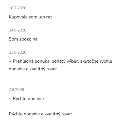
Hodnotenie obchodu je 5 z 5 hviezdičiek.
10.7.2026
Kupovala som len raz
Hodnotenie obchodu je 5 z 5 hviezdičiek.
24.6.2026
Som spokojna
Hodnotenie obchodu je 5 z 5 hviezdičiek.
23.6.2026
+ Prehľadná ponuka, bohatý výber, skutočne rýchle
dodanie a kvalitný tovar
Hodnotenie obchodu je 5 z 5 hviezdičiek.
7.6.2026
+ Rýchle dodanie
Rýchle dodanie a kvalitný tovar