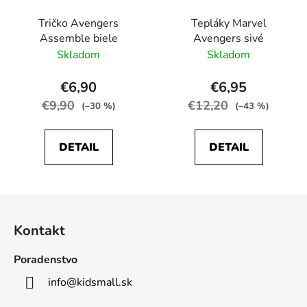
Tričko Avengers
Tepláky Marvel
Assemble biele
Avengers sivé
Skladom
Skladom
€6,90
€6,95
€9,90
€12,20
(–30 %)
(–43 %)
DETAIL
DETAIL
Z
á
Kontakt
p
ä
Poradenstvo
t
info
@
kidsmall.sk
i