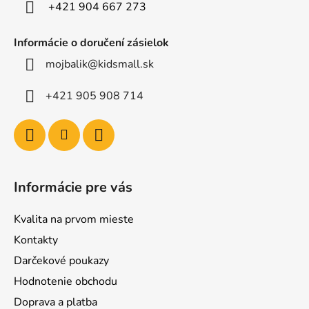
e
+421 904 667 273
Informácie o doručení zásielok
mojbalik@kidsmall.sk
+421 905 908 714
Informácie pre vás
Kvalita na prvom mieste
Kontakty
Darčekové poukazy
Hodnotenie obchodu
Doprava a platba