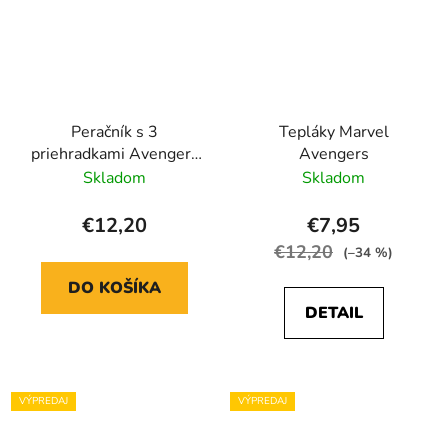
Peračník s 3
Tepláky Marvel
priehradkami Avengers
Avengers
It´s Hero Time
Skladom
Skladom
€12,20
€7,95
€12,20
(–34 %)
DO KOŠÍKA
DETAIL
VÝPREDAJ
VÝPREDAJ