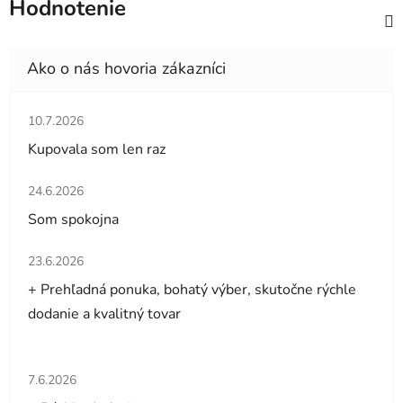
Hodnotenie
Hodnotenie obchodu je 5 z 5 hviezdičiek.
10.7.2026
Kupovala som len raz
Hodnotenie obchodu je 5 z 5 hviezdičiek.
24.6.2026
Som spokojna
Hodnotenie obchodu je 5 z 5 hviezdičiek.
23.6.2026
+ Prehľadná ponuka, bohatý výber, skutočne rýchle
dodanie a kvalitný tovar
Hodnotenie obchodu je 5 z 5 hviezdičiek.
7.6.2026