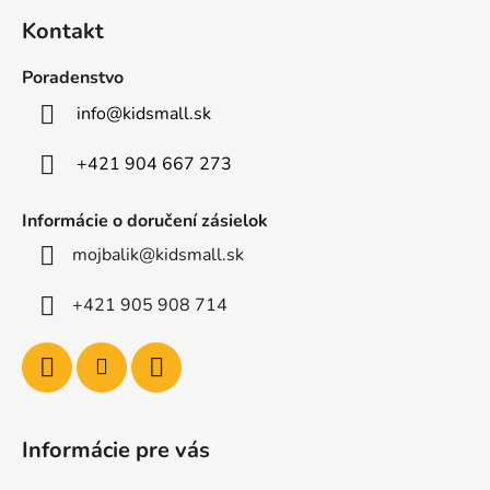
á
Kontakt
p
ä
Poradenstvo
t
info
@
kidsmall.sk
i
e
+421 904 667 273
Informácie o doručení zásielok
mojbalik@kidsmall.sk
+421 905 908 714
Informácie pre vás