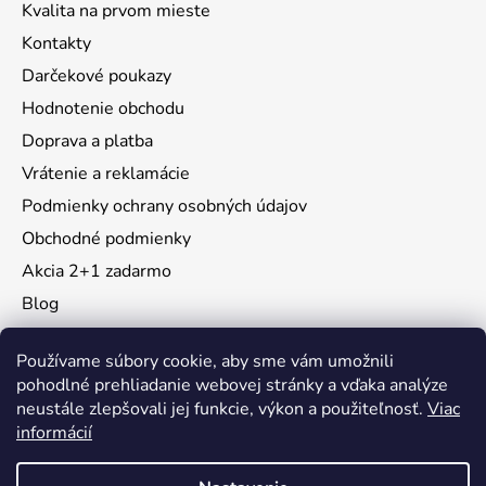
Kvalita na prvom mieste
Kontakty
Darčekové poukazy
Hodnotenie obchodu
Doprava a platba
Vrátenie a reklamácie
Podmienky ochrany osobných údajov
Obchodné podmienky
Akcia 2+1 zadarmo
Blog
Moja objednávka
Používame súbory cookie, aby sme vám umožnili
pohodlné prehliadanie webovej stránky a vďaka analýze
neustále zlepšovali jej funkcie, výkon a použiteľnosť.
Viac
Instagram
informácií