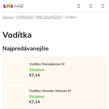
Prejsť
Hľadať
NÁKUP
na
KOŠÍK
obsah
Domov
/
VÝPREDAJ
/
PRE CHLPÁČOV
/
Vodítka
Vodítka
Najpredávanejšie
Vodítko Mandalorian M
Skladom
€7,14
Vodítko Wonder Woman M
Skladom
€7,14