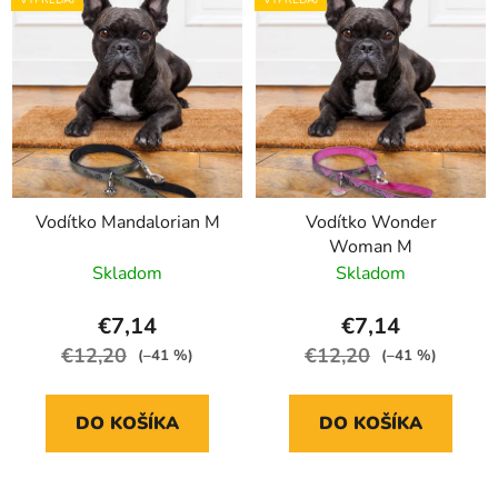
p
p
r
i
o
s
d
p
u
r
k
o
t
d
o
Vodítko Mandalorian M
Vodítko Wonder
u
v
Woman M
k
Skladom
Skladom
t
o
€7,14
€7,14
v
€12,20
€12,20
(–41 %)
(–41 %)
DO KOŠÍKA
DO KOŠÍKA