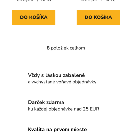
DO KOŠÍKA
DO KOŠÍKA
8
položiek celkom
O
v
l
á
Vždy s láskou zabalené
d
a vychystané voňavé objednávky
a
c
i
e
Darček zdarma
p
ku každej objednávke nad 25 EUR
r
v
k
Kvalita na prvom mieste