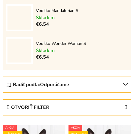
Vodítko Mandalorian S
Skladom
€6,54
Vodítko Wonder Woman S
Skladom
€6,54
R
Radiť podľa:
Odporúčame
a
d
e
OTVORIŤ FILTER
n
i
V
e
AKCIA
AKCIA
ý
VÝPREDAJ
VÝPREDAJ