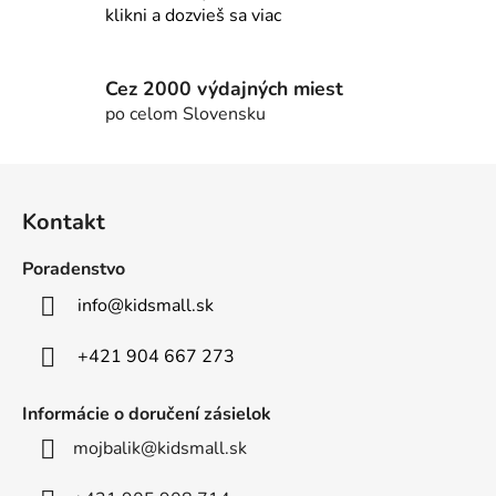
y
klikni a dozvieš sa viac
v
ý
p
Cez 2000 výdajných miest
i
po celom Slovensku
s
u
Z
á
Kontakt
p
ä
Poradenstvo
t
info
@
kidsmall.sk
i
e
+421 904 667 273
Informácie o doručení zásielok
mojbalik@kidsmall.sk