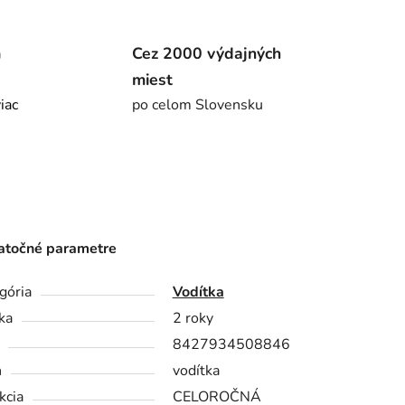
m
Cez 2000 výdajných
miest
viac
po celom Slovensku
točné parametre
gória
Vodítka
ka
2 roky
8427934508846
h
vodítka
kcia
CELOROČNÁ