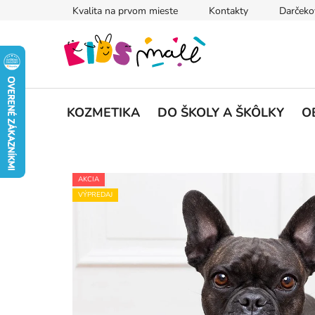
Prejsť
Kvalita na prvom mieste
Kontakty
Darčeko
na
obsah
KOZMETIKA
DO ŠKOLY A ŠKÔLKY
O
AKCIA
VÝPREDAJ