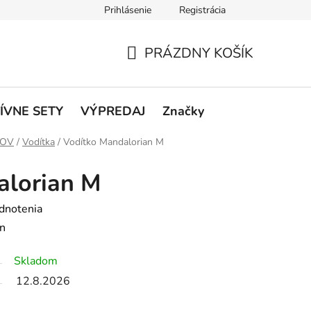
Prihlásenie
Registrácia
rátenie a reklamácie
Podmienky ochrany osobných údajov
O
PRÁZDNY KOŠÍK
NÁKUPNÝ
KOŠÍK
ÍVNE SETY
VÝPREDAJ
Značky
ČOV
/
Vodítka
/
Vodítko Mandalorian M
alorian M
dnotenia
an
Skladom
12.8.2026