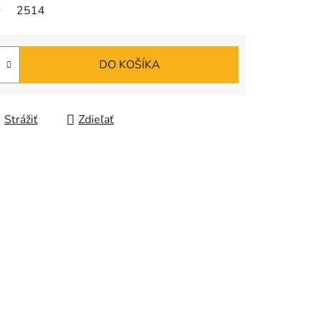
2514
DO KOŠÍKA
Strážiť
Zdieľať