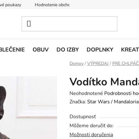
vé poukazy
Hodnotenie obchodu
Doprava a platba
V
BLEČENIE
OBUV
DO IZBY
DOPLNKY
KREAT
Domov
/
VÝPREDAJ
/
PRE CHLPÁ
Vodítko Mand
Priemerné
Neohodnotené
Podrobnosti ho
hodnotenie
Značka:
Star Wars / Mandalori
produktu
Dostupnosť
je
Môžeme doručiť do:
0,0
Možnosti doručenia
z