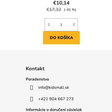
€10,14
€17,32
(–41 %)
DO KOŠÍKA
Z
á
Kontakt
p
ä
Poradenstvo
t
info
@
kidsmall.sk
i
e
+421 904 667 273
Informácie o doručení zásielok