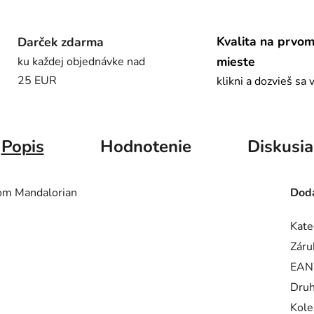
Kvalita na prvo
Darček zdarma
mieste
ku každej objednávke nad
25 EUR
klikni a dozvieš sa 
Popis
Hodnotenie
Diskusia
vom Mandalorian
Doda
Kate
Záru
EAN
Dru
Kole