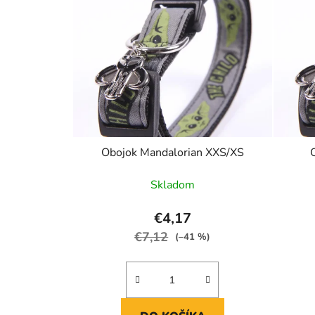
Obojok Mandalorian XXS/XS
Skladom
€4,17
€7,12
(–41 %)