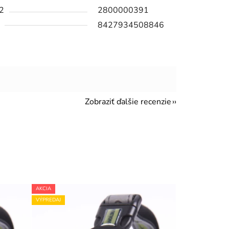
2
2800000391
8427934508846
Zobraziť ďalšie recenzie
AKCIA
VÝPREDAJ