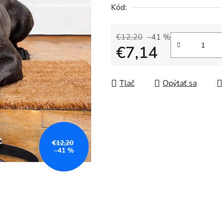
5
Kód:
hviezdičiek.
€12,20
–41 %
€7,14
Jednotková cena:
Tlač
Opýtať sa
€12,20
–41 %