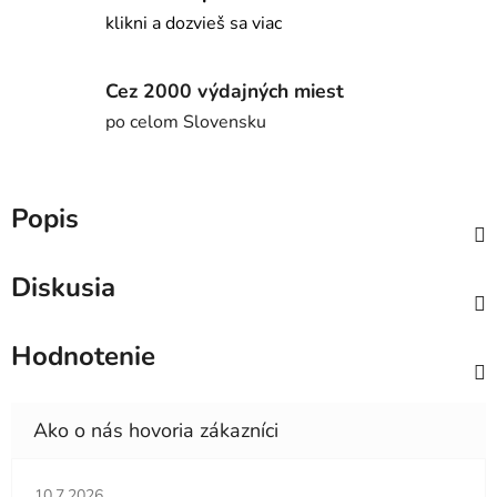
klikni a dozvieš sa viac
Cez 2000 výdajných miest
po celom Slovensku
Popis
Diskusia
Hodnotenie
Hodnotenie obchodu je 5 z 5 hviezdičiek.
10.7.2026