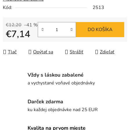
Kód:
2513
€12,20
–41 %
DO KOŠÍKA
€7,14
Jednotková cena:
Tlač
Opýtať sa
Strážiť
Zdieľať
Vždy s láskou zabalené
a vychystané voňavé objednávky
Darček zdarma
ku každej objednávke nad 25 EUR
Kvalita na prvom mieste