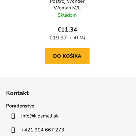
Postroj Wonder
Woman M/L
Skladom
€11,34
€19,37
(–41 %)
DO KOŠÍKA
Z
á
Kontakt
p
ä
Poradenstvo
t
info
@
kidsmall.sk
i
e
+421 904 667 273