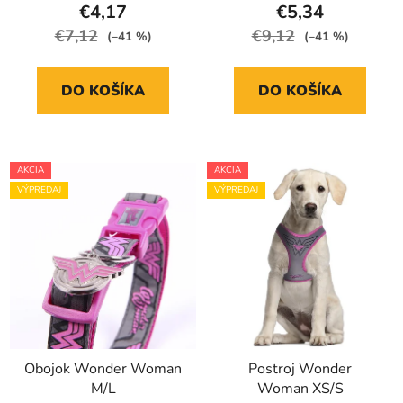
€4,17
€5,34
€7,12
€9,12
(–41 %)
(–41 %)
DO KOŠÍKA
DO KOŠÍKA
AKCIA
AKCIA
VÝPREDAJ
VÝPREDAJ
Obojok Wonder Woman
Postroj Wonder
M/L
Woman XS/S