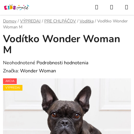
Prejsť
Hľadať
NÁKUP
na
KOŠÍK
obsah
Domov
/
VÝPREDAJ
/
PRE CHLPÁČOV
/
Vodítka
/
Vodítko Wonder
Woman M
Vodítko Wonder Woman
M
Priemerné
Neohodnotené
Podrobnosti hodnotenia
hodnotenie
Značka:
Wonder Woman
produktu
AKCIA
je
VÝPREDAJ
0,0
z
5
hviezdičiek.