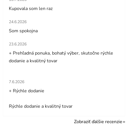
Kupovala som len raz
Hodnotenie obchodu je 5 z 5 hviezdičiek.
24.6.2026
Som spokojna
Hodnotenie obchodu je 5 z 5 hviezdičiek.
23.6.2026
+ Prehľadná ponuka, bohatý výber, skutočne rýchle
dodanie a kvalitný tovar
Hodnotenie obchodu je 5 z 5 hviezdičiek.
7.6.2026
+ Rýchle dodanie
Rýchle dodanie a kvalitný tovar
Zobraziť ďalšie recenzie