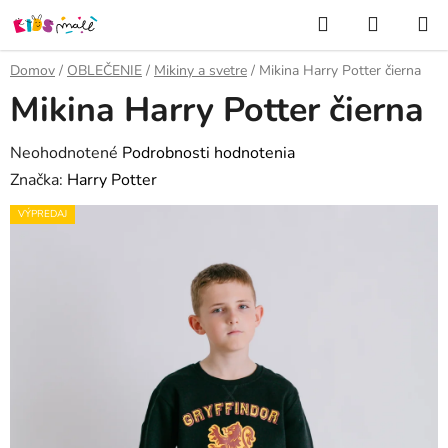
Prejsť
Hľadať
NÁKUP
na
KOŠÍK
obsah
Domov
/
OBLEČENIE
/
Mikiny a svetre
/
Mikina Harry Potter čierna
Mikina Harry Potter čierna
Priemerné
Neohodnotené
Podrobnosti hodnotenia
hodnotenie
Značka:
Harry Potter
produktu
VÝPREDAJ
je
0,0
z
5
hviezdičiek.