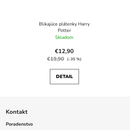
Blikajúce plátenky Harry
Potter
Skladom
€12,90
€19,90
(–35 %)
DETAIL
Z
á
Kontakt
p
ä
Poradenstvo