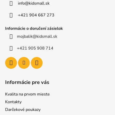
t
info
@
kidsmall.sk
i
e
+421 904 667 273
Informácie o doručení zásielok
mojbalik@kidsmall.sk
+421 905 908 714
Informácie pre vás
Kvalita na prvom mieste
Kontakty
Darčekové poukazy