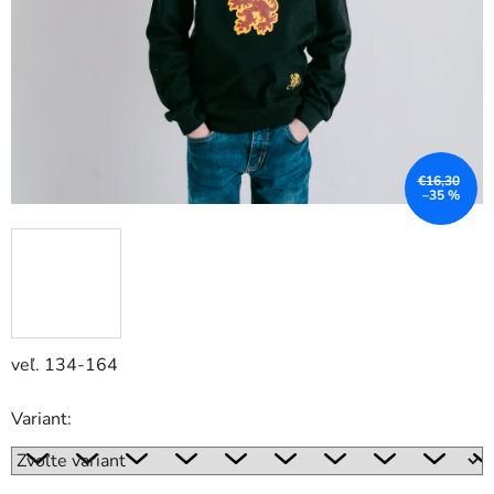
€16,30
–35 %
veľ. 134-164
Variant: