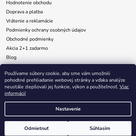
Hodnotenie obchodu
Doprava a platba
Vrátenie a reklamácie
Podmienky ochrany osobných údajov
Obchodné podmienky
Akcia 2+1 zadarmo
Blog
Moja objednávka
Používame súbory cookie, aby sme vám umožnili
pohodlné prehliadanie webovej stránky a vďaka analýze
neustále zlepšovali jej funkcie, výkon a použiteľnosť.
Viac
Instagram
informácií
Nastavenie
Vytvoril Shoptet
Odmietnuť
Súhlasím
Copyright 2026
KidsMall
. Všetky práva vyhradené.