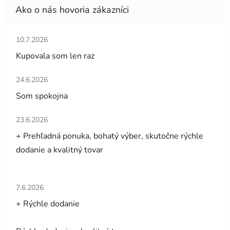
Hodnotenie obchodu je 5 z 5 hviezdičiek.
10.7.2026
Kupovala som len raz
Hodnotenie obchodu je 5 z 5 hviezdičiek.
24.6.2026
Som spokojna
Hodnotenie obchodu je 5 z 5 hviezdičiek.
23.6.2026
+ Prehľadná ponuka, bohatý výber, skutočne rýchle
dodanie a kvalitný tovar
Hodnotenie obchodu je 5 z 5 hviezdičiek.
7.6.2026
+ Rýchle dodanie